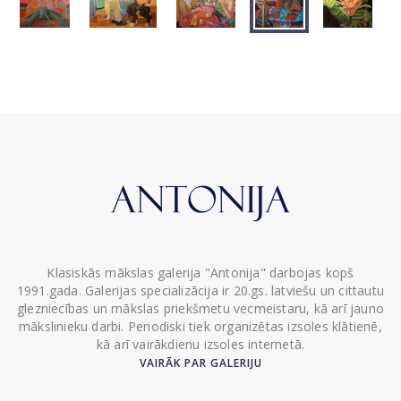
Klasiskās mākslas galerija "Antonija" darbojas kopš
1991.gada. Galerijas specializācija ir 20.gs. latviešu un cittautu
glezniecības un mākslas priekšmetu vecmeistaru, kā arī jauno
mākslinieku darbi. Periodiski tiek organizētas izsoles klātienē,
kā arī vairākdienu izsoles internetā.
VAIRĀK PAR GALERIJU