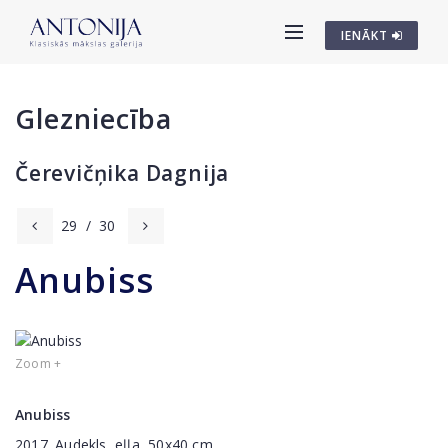
IENĀKT
Glezniecība
Čerevičņika Dagnija
29
/
30
Anubiss
Zoom +
Anubiss
2017. Audekls, eļļa, 50x40 cm