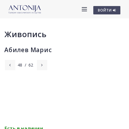
ВОЙТИ
Живопись
Абилев Марис
48
/
62
Есть в наличии