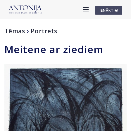
IENĀKT
Tēmas
›
Portrets
Meitene ar ziediem