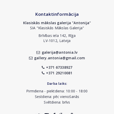
Kontaktinformācija
Klasiskās mākslas galerija "Antonija"
SIA "Klasiskās Mākslas Galerija"
Brīvības iela 142, Rīga
LV-1012, Latvija
galerija@antonia.lv
gallery.antonia@gmail.com
+371 67338927
+371 29210081
Darba laiks:
Pirmdiena - piektdiena: 10:00 - 18:00
Sestdiena: pēc vienošanās
Svētdiena: brīvs