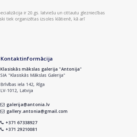
ializācija ir 20.gs. latviešu un cittautu glezniecības
i tiek organizētas izsoles klātienē, kā arī
Kontaktinformācija
Klasiskās mākslas galerija "Antonija"
SIA "Klasiskās Mākslas Galerija"
Brīvības iela 142, Rīga
LV-1012, Latvija
galerija@antonia.lv
gallery.antonia@gmail.com
+371 67338927
+371 29210081