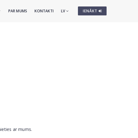
PAR MUMS
KONTAKTI
LV
IENĀKT
nieties ar mums.