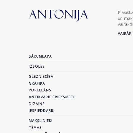
Klasisk
un māks
vairākd
VAIRĀK 
SĀKUMLAPA
IZSOLES
GLEZNIECĪBA
GRAFIKA
PORCELĀNS
ANTIKVĀRIE PRIEKŠMETI
DIZAINS
IESPIEDDARBI
MĀKSLINIEKI
TĒMAS