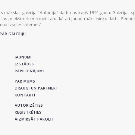
ās mākslas galerija "Antonija" darbojas kopš 1991.gada. Galerijas spec
las priekšmetu vecmeistaru, kā arī jauno mākslinieku darbi. Periodisk
ienu izsoles internetā.
PAR GALERIJU
JAUNUMI
IZSTĀDES
PAPILDINĀJUMI
PAR MUMS
DRAUGI UN PARTNERI
KONTAKTI
AUTORIZĒTIES
REĢISTRĒTIES
AIZMIRSĀT PAROLI?