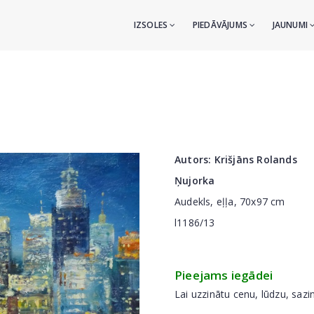
IZSOLES
PIEDĀVĀJUMS
JAUNUMI
Autors:
Krišjāns Rolands
Ņujorka
Audekls, eļļa, 70x97 cm
l1186/13
Pieejams iegādei
Lai uzzinātu cenu, lūdzu, sazi