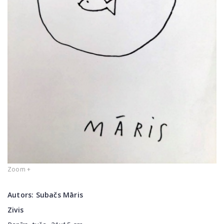
Zoom +
Autors:
Subačs Māris
Zivis