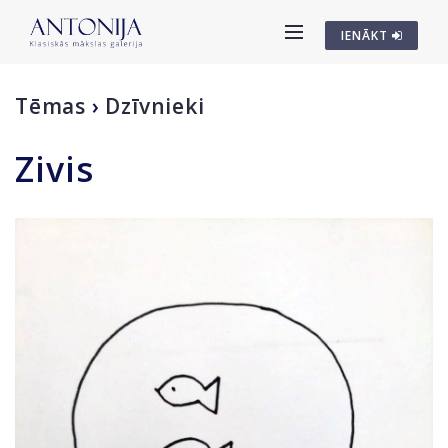
IENĀKT
Tēmas
›
Dzīvnieki
Zivis