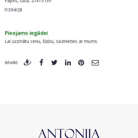
Papīrs, tuša, 21x15 cm
l1394/28
Pieejams iegādei
Lai uzzinātu cenu, lūdzu, sazinieties ar mums.
Ieteikt: