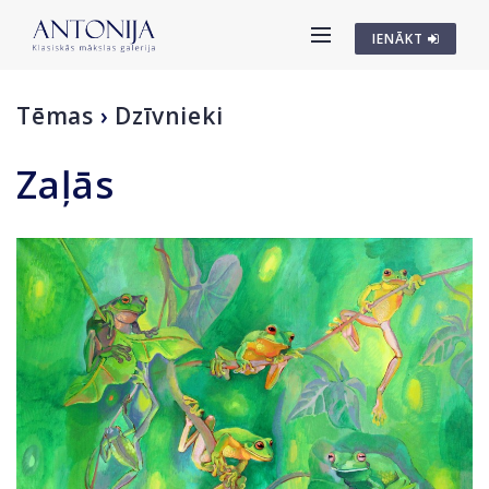
IENĀKT
Tēmas
›
Dzīvnieki
Zaļās