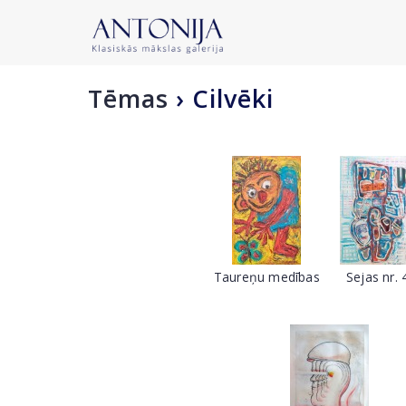
Tēmas
›
Cilvēki
Taureņu medības
Sejas nr. 