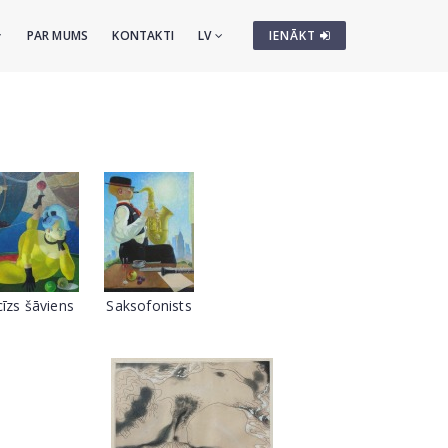
PAR MUMS
KONTAKTI
LV
IENĀKT
īzs šāviens
Saksofonists