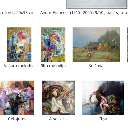
, oforts, 50x38 cm
Andre Francois (1915–2005) 9/50., papīrs, ofo
Vakara melodija
Rīta melodija
Kulšana
Ceļojums
Atver acis
Cīņa