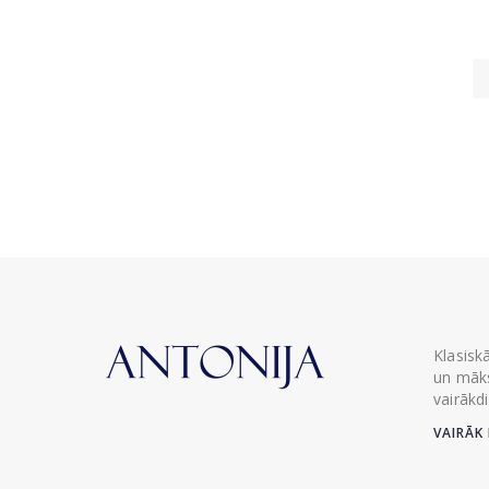
Klasisk
un māks
vairākd
VAIRĀK 