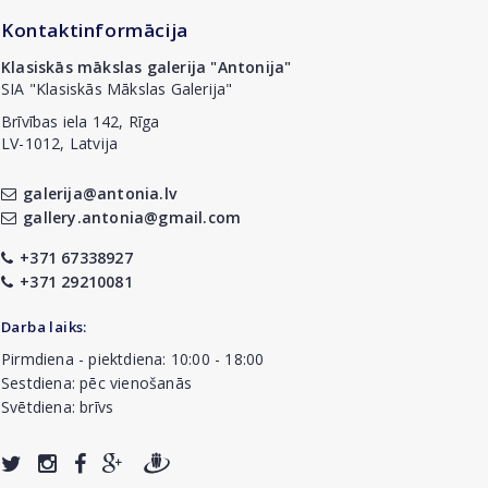
Kontaktinformācija
Klasiskās mākslas galerija "Antonija"
SIA "Klasiskās Mākslas Galerija"
Brīvības iela 142, Rīga
LV-1012, Latvija
galerija@antonia.lv
gallery.antonia@gmail.com
+371 67338927
+371 29210081
Darba laiks:
Pirmdiena - piektdiena: 10:00 - 18:00
Sestdiena: pēc vienošanās
Svētdiena: brīvs