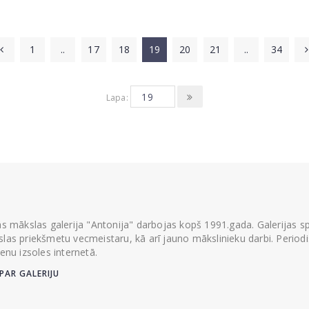
1
..
17
18
19
20
21
..
34
Lapa:
ās mākslas galerija "Antonija" darbojas kopš 1991.gada. Galerijas spec
las priekšmetu vecmeistaru, kā arī jauno mākslinieku darbi. Periodisk
ienu izsoles internetā.
PAR GALERIJU