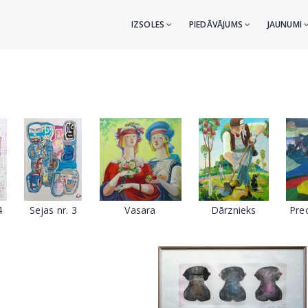
IZSOLES
PIEDĀVĀJUMS
JAUNUMI
4
Sejas nr. 3
Vasara
Dārznieks
Prec