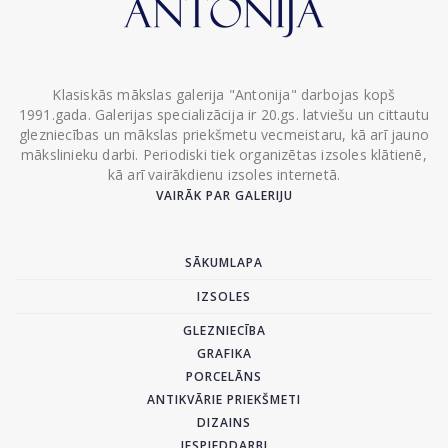
Klasiskās mākslas galerija "Antonija" darbojas kopš
1991.gada. Galerijas specializācija ir 20.gs. latviešu un cittautu
glezniecības un mākslas priekšmetu vecmeistaru, kā arī jauno
mākslinieku darbi. Periodiski tiek organizētas izsoles klātienē,
kā arī vairākdienu izsoles internetā.
VAIRĀK PAR GALERIJU
SĀKUMLAPA
IZSOLES
GLEZNIECĪBA
GRAFIKA
PORCELĀNS
ANTIKVĀRIE PRIEKŠMETI
DIZAINS
IESPIEDDARBI