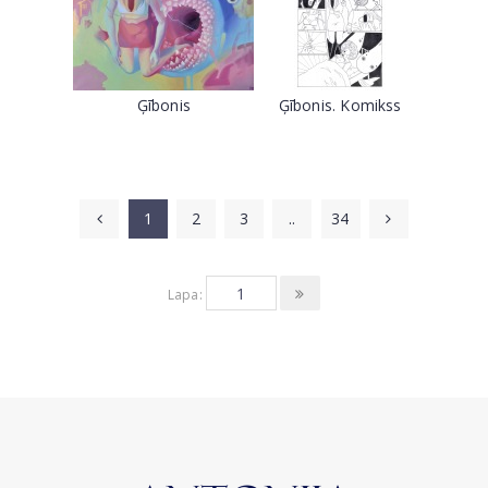
Ģībonis
Ģībonis. Komikss
1
2
3
..
34
Lapa: