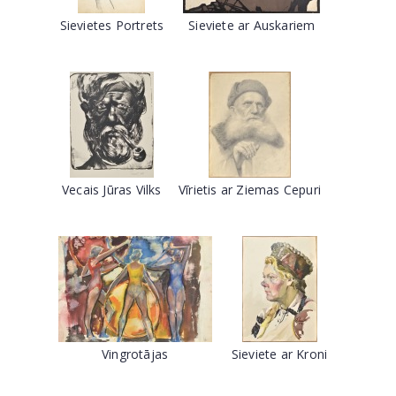
Sievietes Portrets
Sieviete ar Auskariem
Vecais Jūras Vilks
Vīrietis ar Ziemas Cepuri
Vingrotājas
Sieviete ar Kroni