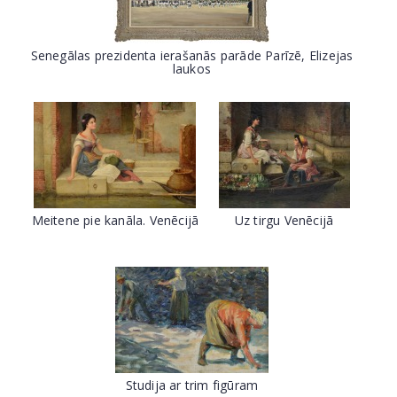
Senegālas prezidenta ierašanās parāde Parīzē, Elizejas
laukos
Meitene pie kanāla. Venēcijā
Uz tirgu Venēcijā
Studija ar trim figūram