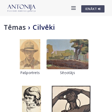
IENĀKT
Tēmas
›
Cilvēki
Pašportrets
Sēņotājs