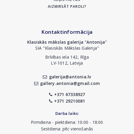
AIZMIRSĀT PAROLI?
Kontaktinformācija
Klasiskās mākslas galerija "Antonija"
SIA "Klasiskās Mākslas Galerija"
Brīvības iela 142, Rīga
LV-1012, Latvija
galerija@antonia.lv
gallery.antonia@gmail.com
+371 67338927
+371 29210081
Darba laiks:
Pirmdiena - piektdiena: 10:00 - 18:00
Sestdiena: pēc vienošanās