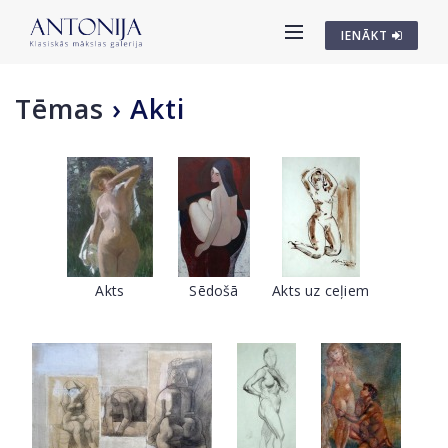
IENĀKT
Tēmas
›
Akti
Akts
Sēdošā
Akts uz ceļiem