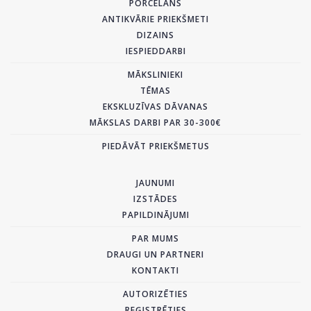
PORCELĀNS
ANTIKVĀRIE PRIEKŠMETI
DIZAINS
IESPIEDDARBI
MĀKSLINIEKI
TĒMAS
EKSKLUZĪVAS DĀVANAS
MĀKSLAS DARBI PAR 30-300€
PIEDĀVĀT PRIEKŠMETUS
JAUNUMI
IZSTĀDES
PAPILDINĀJUMI
PAR MUMS
DRAUGI UN PARTNERI
KONTAKTI
AUTORIZĒTIES
REĢISTRĒTIES