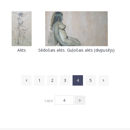
Akts
Sēdošais akts. Guļošais akts (divpusējs)
1
2
3
4
5
Lapa: