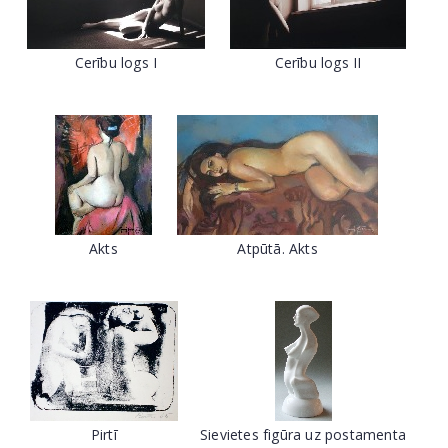
Cerību logs I
Cerību logs II
Akts
Atpūtā. Akts
Pirtī
Sievietes figūra uz postamenta