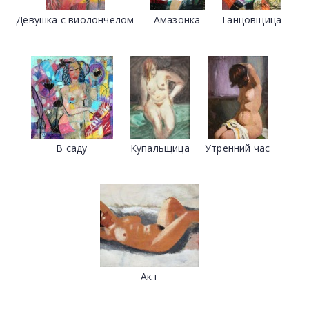
Девушка с виолончелом
Амазонка
Танцовщица
В саду
Купальщица
Утренний час
Акт