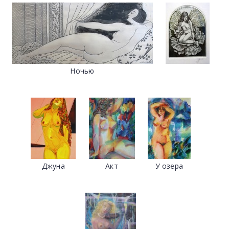
Ночью
Джуна
Акт
У озера