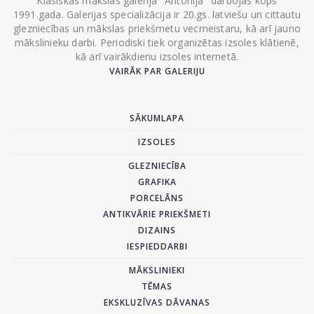
Klasiskās mākslas galerija "Antonija" darbojas kopš
1991.gada. Galerijas specializācija ir 20.gs. latviešu un cittautu
glezniecības un mākslas priekšmetu vecmeistaru, kā arī jauno
mākslinieku darbi. Periodiski tiek organizētas izsoles klātienē,
kā arī vairākdienu izsoles internetā.
VAIRĀK PAR GALERIJU
SĀKUMLAPA
IZSOLES
GLEZNIECĪBA
GRAFIKA
PORCELĀNS
ANTIKVĀRIE PRIEKŠMETI
DIZAINS
IESPIEDDARBI
MĀKSLINIEKI
TĒMAS
EKSKLUZĪVAS DĀVANAS