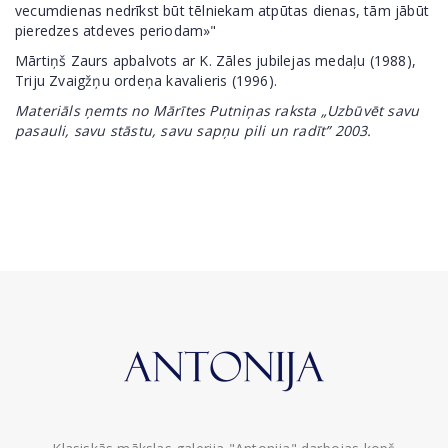
vecumdienas nedrīkst būt tēlniekam atpūtas dienas, tām jābūt
pieredzes atdeves periodam»"
Mārtiņš Zaurs apbalvots ar K. Zāles jubilejas medaļu (1988),
Triju Zvaigžņu ordeņa kavalieris (1996).
Materiāls ņemts no Mārītes Putniņas raksta „Uzbūvēt savu
pasauli, savu stāstu, savu sapņu pili un radīt” 2003.