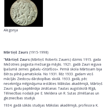
Alegorija
Mārtiņš Zaurs
(1915-1998)
"Mārtiņš Zaurs
(Mārtiņš Roberts Zauers) dzimis 1915. gada
Mežotnes pagasta mežsarga mājās. 1921. gadā Zauri ieguva
īpašumā zemes gabalu «Stūrīšos». Pirmā skola Mārtiņam bija
Bērzu pilnā pamatskola. No 1931. līdz 1933. gadam viņš
mācījās Ziedoņu dārzkopības skolā. 1933. gadā, pēc
nesekmīga mēģinājuma iestāties Mākslas akadēmijā, Mārtiņš
Zaurs gadu papildināja zināšanas Tautas augstskolā Rīgā,
Tēlniecības nodaļā pie E. Meldera un R. Sutas zīmēšanas un
glezniecības studijā.
1934. gadā sākās studijas Mākslas akadēmijā, profesora K.