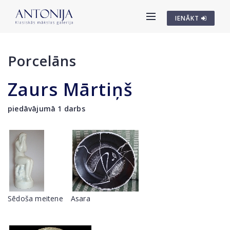
IENĀKT
Porcelāns
Zaurs Mārtiņš
piedāvājumā 1 darbs
Sēdoša meitene
Asara