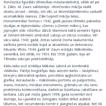
Rončevska figurālās tēlniecības meistardarbnīcā, vēlāk arī pie
K. Zāles. M. Zaurs salīdzinājis: «Rončevskis mācīja skatīt
siluetu un tad – detaļu, ļoti sīki, uz desmitdaļmilimetru saskatīt
vissmalkākās nianses. Zāle turpretī mācīja lielas,
monumentālas formas.» 1942. gadā jaunais tēlnieks pabeidza
studijas ar diplomdarbu «Zeme» («Zemes māte»)
,
kas
joprojām stāv «Stūrīšu» dārzā. Marmorā kaltā sievietes figūra
ar četriem bērniem simbolizē Latviju un četrus novadus. Vēl
vācu laikā, 1943. gadā, Zintas salonā Doma laukumā tika
sarīkota pirmā izstāde kopā ar akvarelistu un dekoratoru
Eduardu Vītolu. 1944. gadā M. Zaurs iestājās Mākslinieku
savienībā, bet vēlāk, no 1955. līdz 1958. gadam, bija arī
Tēlnieku sekcijas priekšsēdētājs.
Kādu laiku viņš strādāja Mākslas salonā un kombinātā
«Māksla». Pārējo biogrāfijas daļu aizņem darbs – skulptūras,
interjeru dekoratīvā apdare, porcelāna apgleznošana un
grafika. Aizraušanās – mākslinieku portretu un pašportretu,
zvanu, miezeru, mūzikas instrumentu, grāmatu un citu senu
priekšmetu kolekcionēšana, darbnīcas būvēšana, rakstīšana un
lasīšana. Līdz pat mūža galam 1998. gada novembrī viņš
domājis, ka «jaunībā no Zemgales lizdām drīkst aizlidot
tālumos, bet vecumdienās tomēr ir jāatgriežas atpakaļ. Bet šīs