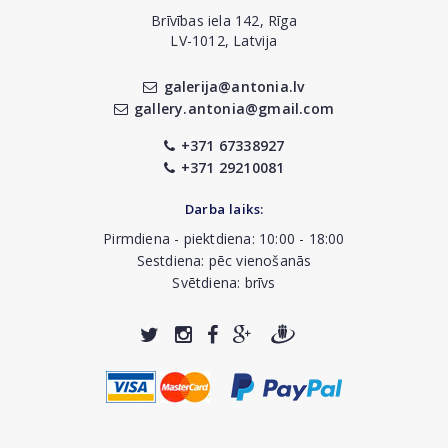
Brīvības iela 142, Rīga
LV-1012, Latvija
galerija@antonia.lv
gallery.antonia@gmail.com
+371 67338927
+371 29210081
Darba laiks:
Pirmdiena - piektdiena: 10:00 - 18:00
Sestdiena: pēc vienošanās
Svētdiena: brīvs