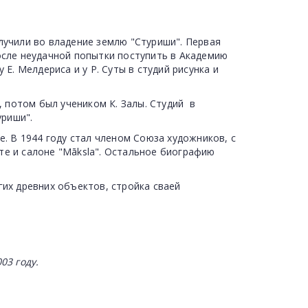
лучили во владение землю "Стуриши". Первая
После неудачной попытки поступить в Академию
Е. Мелдериса и у Р. Суты в студий рисунка и
, потом был учеником К. Залы. Студий в
уриши".
е. В 1944 году стал членом Союза художников, с
те и салоне "Māksla". Остальное биографию
гих древних объектов, стройка сваей
003 году
.