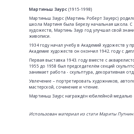
Мартиньш Заурс
(1915-1998)
Мартиньш Заурс (Mартинь Роберт Зауерс) родилс
школа Мартиня была Березу ​​начальная школа. 
художеств, Мартинь Заур год улучшал свой знани
живописи.
1934 году начал учебу в Академий художеств у п
Академие художеств он окончил 1942. году с дип
Первая выставка 1943. году вместе с акварелист
1955 до 1958 был председателём секций скульпт
занимает работа - скульптура, декоративная отд
Увлечение – портретировать художников, автопо
мастерской, сочинение и чтение.
Мартиньш Заурс награждён юбилейной медалью К. 
Использован материал из стати Мариты Путни