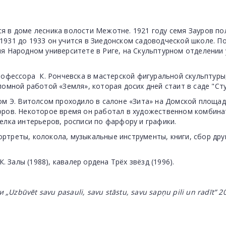
я в доме лесника волости Межотне. 1921 году семя Зауров по
С 1931 до 1933 он учится в Зиедонском садоводческой школе. 
я Народном университете в Риге, на Скульптурном отделении у 
рофессора К. Рончевска в мастерской фигуральной скульптуры
ломной работой «Земля», которая досих дней стаит в саде "Ст
ом Э. Витолсом проходило в салоне «Зита» на Домской площад
оров. Некоторое время он работал в художественном комбина
елка интерьеров, росписи по фарфору и графики.
ртреты, колокола, музыкальные инструменты, книги, сбор дру
Залы (1988), кавалер ордена Трёх звёзд (1996).
ни
„Uzbūvēt savu pasauli, savu stāstu, savu sapņu pili un radīt
” 2