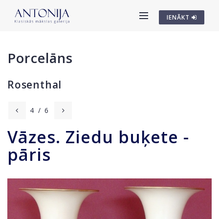
IENĀKT
Porcelāns
Rosenthal
4
/
6
Vāzes. Ziedu buķete -
pāris