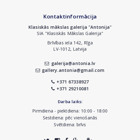
Kontaktinformācija
Klasiskās mākslas galerija "Antonija"
SIA "Klasiskās Mākslas Galerija"
Brīvības iela 142, Rīga
LV-1012, Latvija
galerija@antonia.lv
gallery.antonia@gmail.com
+371 67338927
+371 29210081
Darba laiks:
Pirmdiena - piektdiena: 10:00 - 18:00
Sestdiena: pēc vienošanās
Svētdiena: brīvs