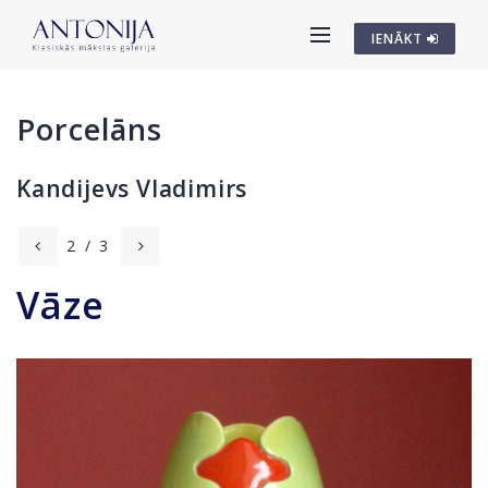
IENĀKT
Porcelāns
Kandijevs Vladimirs
2
/
3
Vāze