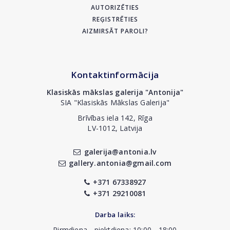
AUTORIZĒTIES
REĢISTRĒTIES
AIZMIRSĀT PAROLI?
Kontaktinformācija
Klasiskās mākslas galerija "Antonija"
SIA "Klasiskās Mākslas Galerija"
Brīvības iela 142, Rīga
LV-1012, Latvija
galerija@antonia.lv
gallery.antonia@gmail.com
+371 67338927
+371 29210081
Darba laiks:
Pirmdiena - piektdiena: 10:00 - 18:00