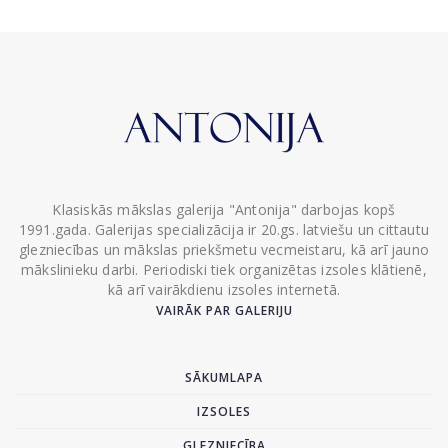
Klasiskās mākslas galerija "Antonija" darbojas kopš
1991.gada. Galerijas specializācija ir 20.gs. latviešu un cittautu
glezniecības un mākslas priekšmetu vecmeistaru, kā arī jauno
mākslinieku darbi. Periodiski tiek organizētas izsoles klātienē,
kā arī vairākdienu izsoles internetā.
VAIRĀK PAR GALERIJU
SĀKUMLAPA
IZSOLES
GLEZNIECĪBA