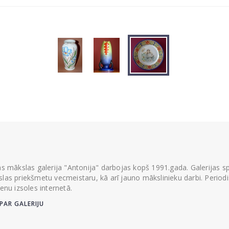
ās mākslas galerija "Antonija" darbojas kopš 1991.gada. Galerijas spec
las priekšmetu vecmeistaru, kā arī jauno mākslinieku darbi. Periodisk
ienu izsoles internetā.
PAR GALERIJU