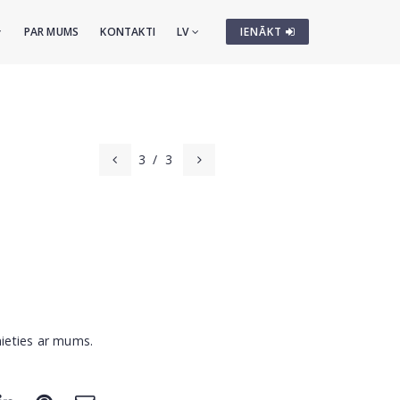
PAR MUMS
KONTAKTI
LV
IENĀKT
3
/
3
nieties ar mums.