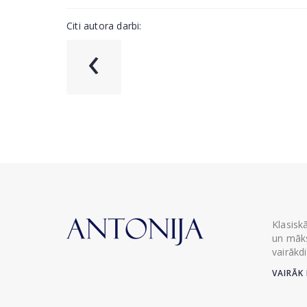
Citi autora darbi:
‹
Klasisk
un māks
vairākd
VAIRĀK 