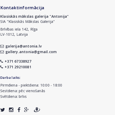
Kontaktinformācija
Klasiskās mākslas galerija "Antonija"
SIA "Klasiskās Mākslas Galerija"
Brīvības iela 142, Rīga
LV-1012, Latvija
galerija@antonia.lv
gallery.antonia@gmail.com
+371 67338927
+371 29210081
Darba laiks:
Pirmdiena - piektdiena: 10:00 - 18:00
Sestdiena: pēc vienošanās
Svētdiena: brīvs