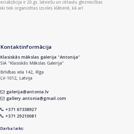
ializācija ir 20.gs. latviešu un cittautu glezniecības
i tiek organizētas izsoles klātienē, kā arī
Kontaktinformācija
Klasiskās mākslas galerija "Antonija"
SIA "Klasiskās Mākslas Galerija"
Brīvības iela 142, Rīga
LV-1012, Latvija
galerija@antonia.lv
gallery.antonia@gmail.com
+371 67338927
+371 29210081
Darba laiks: