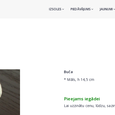
IZSOLES
PIEDĀVĀJUMS
JAUNUMI
Buča
* Māls, h 14,5 cm
Pieejams iegādei
Lai uzzinātu cenu, lūdzu, sazi