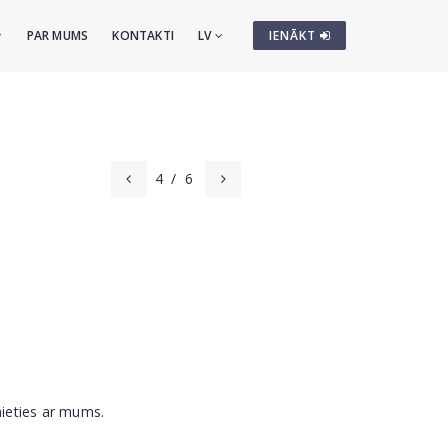
PAR MUMS
KONTAKTI
LV
IENĀKT
4
/
6
nieties ar mums.