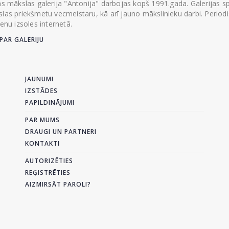
ās mākslas galerija "Antonija" darbojas kopš 1991.gada. Galerijas spec
las priekšmetu vecmeistaru, kā arī jauno mākslinieku darbi. Periodisk
ienu izsoles internetā.
PAR GALERIJU
JAUNUMI
IZSTĀDES
PAPILDINĀJUMI
PAR MUMS
DRAUGI UN PARTNERI
KONTAKTI
AUTORIZĒTIES
REĢISTRĒTIES
AIZMIRSĀT PAROLI?