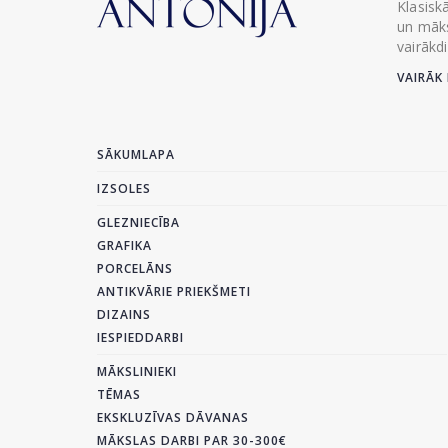
Klasisk
un māks
vairākd
VAIRĀK 
SĀKUMLAPA
IZSOLES
GLEZNIECĪBA
GRAFIKA
PORCELĀNS
ANTIKVĀRIE PRIEKŠMETI
DIZAINS
IESPIEDDARBI
MĀKSLINIEKI
TĒMAS
EKSKLUZĪVAS DĀVANAS
MĀKSLAS DARBI PAR 30-300€