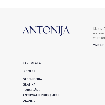
Klasisk
un māks
vairākd
VAIRĀK 
SĀKUMLAPA
IZSOLES
GLEZNIECĪBA
GRAFIKA
PORCELĀNS
ANTIKVĀRIE PRIEKŠMETI
DIZAINS