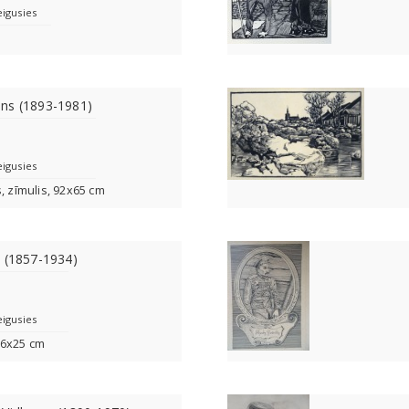
eigusies
ns (1893-1981)
eigusies
s, zīmulis, 92x65 cm
i (1857-1934)
eigusies
 16x25 cm