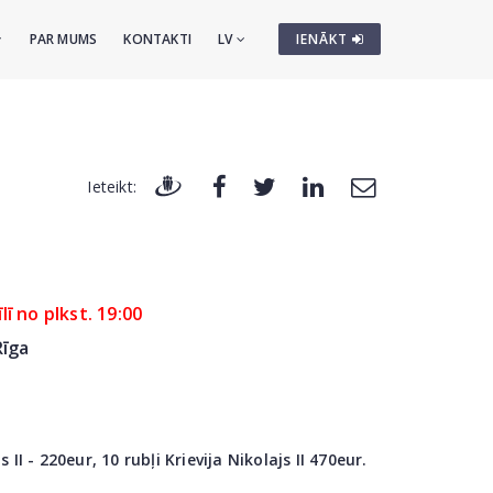
PAR MUMS
KONTAKTI
LV
IENĀKT
Ieteikt:
lī no plkst. 19:00
Rīga
II - 220eur, 10 rubļi Krievija Nikolajs II 470eur.