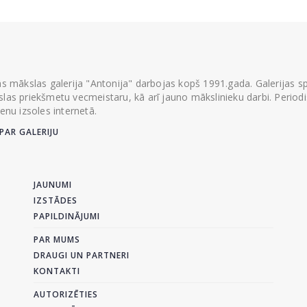
ās mākslas galerija "Antonija" darbojas kopš 1991.gada. Galerijas spec
las priekšmetu vecmeistaru, kā arī jauno mākslinieku darbi. Periodisk
ienu izsoles internetā.
PAR GALERIJU
JAUNUMI
IZSTĀDES
PAPILDINĀJUMI
PAR MUMS
DRAUGI UN PARTNERI
KONTAKTI
AUTORIZĒTIES