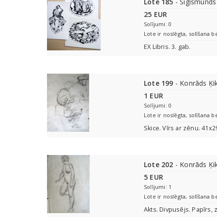
Lote 185
- Sigismunds
25 EUR
Solījumi: 0
Lote ir noslēgta, solīšana b
EX Libris. 3. gab.
Lote 199
- Konrāds Ķi
1 EUR
Solījumi: 0
Lote ir noslēgta, solīšana b
Skice. Vīrs ar zēnu. 41x
Lote 202
- Konrāds Ķi
5 EUR
Solījumi: 1
Lote ir noslēgta, solīšana b
Akts. Divpusējs. Papīrs, 