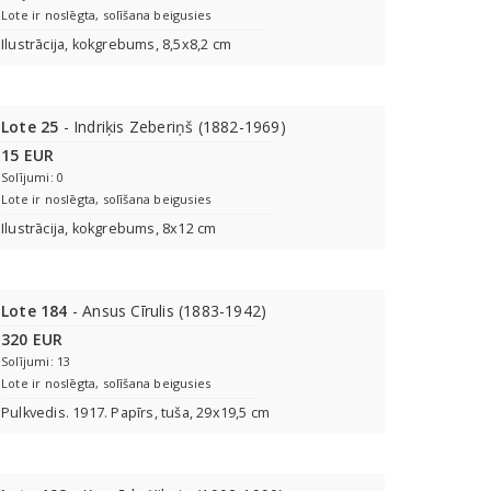
Lote ir noslēgta, solīšana beigusies
Ilustrācija, kokgrebums, 8,5x8,2 cm
Lote 25
- Indriķis Zeberiņš (1882-1969)
15 EUR
Solījumi: 0
Lote ir noslēgta, solīšana beigusies
Ilustrācija, kokgrebums, 8х12 сm
Lote 184
- Ansus Cīrulis (1883-1942)
320 EUR
Solījumi: 13
Lote ir noslēgta, solīšana beigusies
Pulkvedis. 1917. Papīrs, tuša, 29x19,5 cm