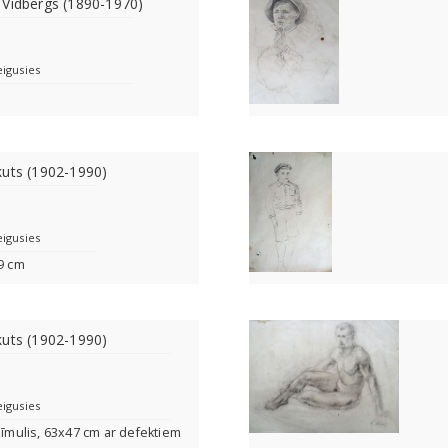
 Vidbergs (1890-1970)
eigusies
kuts (1902-1990)
eigusies
29 cm
kuts (1902-1990)
eigusies
zīmulis, 63x47 cm ar defektiem