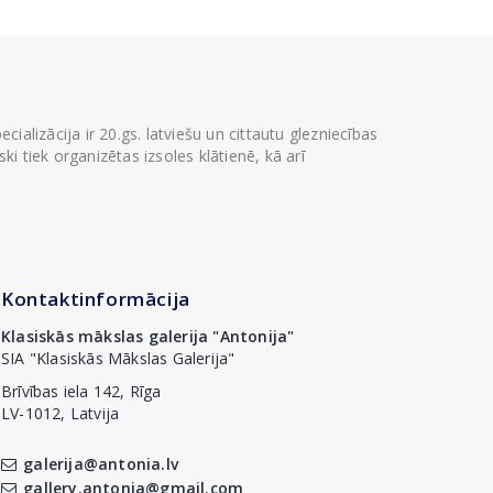
ializācija ir 20.gs. latviešu un cittautu glezniecības
i tiek organizētas izsoles klātienē, kā arī
Kontaktinformācija
Klasiskās mākslas galerija "Antonija"
SIA "Klasiskās Mākslas Galerija"
Brīvības iela 142, Rīga
LV-1012, Latvija
galerija@antonia.lv
gallery.antonia@gmail.com