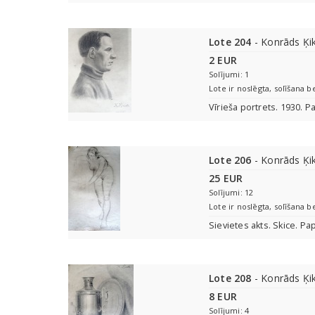
Lote 204
- Konrāds Ķi
2 EUR
Solījumi: 1
Lote ir noslēgta, solīšana b
Vīrieša portrets. 1930. P
Lote 206
- Konrāds Ķi
25 EUR
Solījumi: 12
Lote ir noslēgta, solīšana b
Sievietes akts. Skice. Pa
Lote 208
- Konrāds Ķi
8 EUR
Solījumi: 4