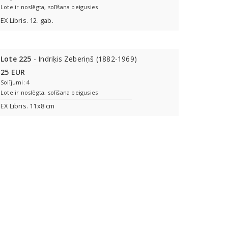
Lote ir noslēgta, solīšana beigusies
EX Libris. 12. gab.
Lote 225
- Indriķis Zeberiņš (1882-1969)
25 EUR
Solījumi: 4
Lote ir noslēgta, solīšana beigusies
EX Libris. 11x8 cm