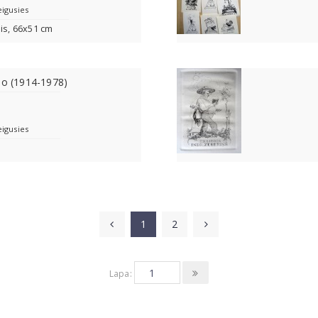
eigusies
lis, 66x51 cm
jo (1914-1978)
eigusies
1
2
Lapa: