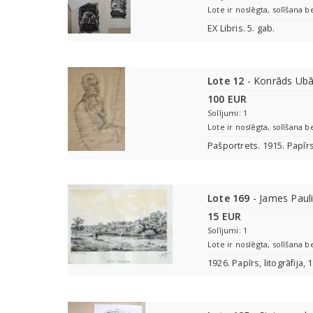
Lote ir noslēgta, solīšana b
EX Libris. 5. gab.
Lote 12
- Konrāds Ubā
100 EUR
Solījumi: 1
Lote ir noslēgta, solīšana b
Pašportrets. 1915. Papīr
Lote 169
- James Paul
15 EUR
Solījumi: 1
Lote ir noslēgta, solīšana b
1926. Papīrs, litogrāfija,