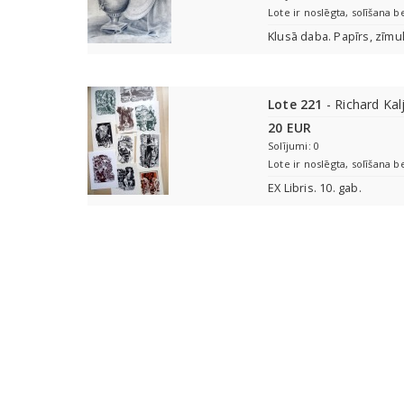
Lote ir noslēgta, solīšana b
Klusā daba. Papīrs, zīmu
Lote 221
- Richard Kal
20 EUR
Solījumi: 0
Lote ir noslēgta, solīšana b
EX Libris. 10. gab.