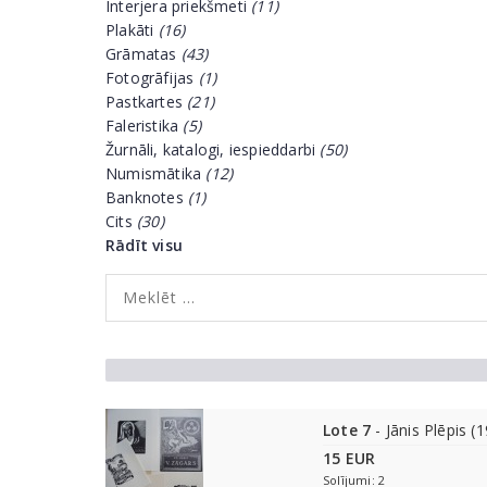
Interjera priekšmeti
(11)
Plakāti
(16)
Grāmatas
(43)
Fotogrāfijas
(1)
Pastkartes
(21)
Faleristika
(5)
Žurnāli, katalogi, iespieddarbi
(50)
Numismātika
(12)
Banknotes
(1)
Cits
(30)
Rādīt visu
Lote 7
- Jānis Plēpis (
15 EUR
Solījumi: 2