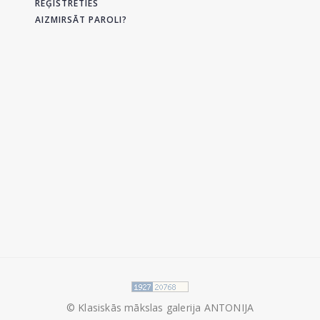
REĢISTRĒTIES
AIZMIRSĀT PAROLI?
© Klasiskās mākslas galerija ANTONIJA