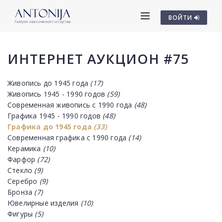
ВОЙТИ
ИНТЕРНЕТ АУКЦИОН #75
Живопись до 1945 года
(17)
Живопись 1945 - 1990 годов
(59)
Современная живопись с 1990 года
(48)
Графика 1945 - 1990 годов
(48)
Графика до 1945 года
(33)
Современная графика с 1990 года
(14)
Керамика
(10)
Фарфор
(72)
Стекло
(9)
Серебро
(9)
Бронза
(7)
Ювелирные изделия
(10)
Фигуры
(5)