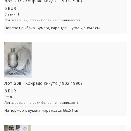
Лот 207
- Конрадс Кикутс (1902-1990)
5 EUR
Ставки: 1
Лот завершен, ставки более не принимаются
Портрет рыбака. Бумага, карандаш, уголь, 50х42 см
Лот 208
- Конрадс Кикутс (1902-1990)
8 EUR
Ставки: 4
Лот завершен, ставки более не принимаются
Натюрморт. Бумага, карандаш, 66x51 см