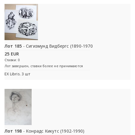
Лот 185
- Сигизмунд Видбергс (1890-1970
25 EUR
Ставки: 0
Лот завершен, ставки более не принимаются
EX Libris. 3 шт
Лот 198
- Конрадс Кикутс (1902-1990)