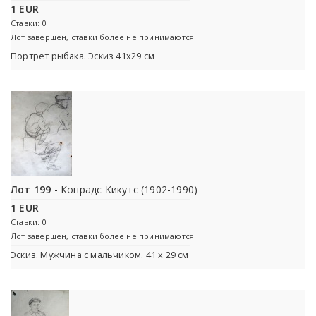
1 EUR
Ставки: 0
Лот завершен, ставки более не принимаются
Портрет рыбака. Эскиз 41x29 см
Лот 199
- Конрадс Кикутс (1902-1990)
1 EUR
Ставки: 0
Лот завершен, ставки более не принимаются
Эскиз. Мужчина с мальчиком. 41 х 29 см