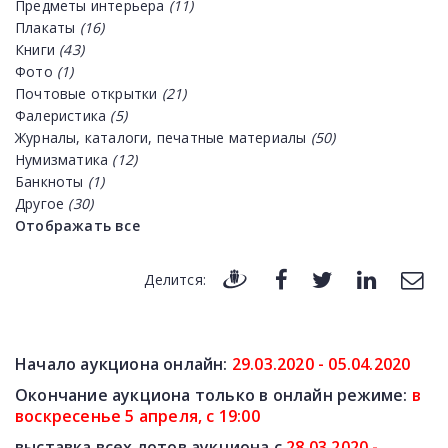
Предметы интерьера
(11)
Плакаты
(16)
Книги
(43)
Фото
(1)
Почтовые открытки
(21)
Фалеристика
(5)
Журналы, каталоги, печатные материалы
(50)
Нумизматика
(12)
Банкноты
(1)
Другое
(30)
Отображать все
Делится:
Начало аукциона онлайн:
29.03.2020 - 05.04.2020
Окончание аукциона только в онлайн режиме:
в
воскресенье 5 апреля
, с
19
:00
выставка всех лотов аукциона c
28
.03.2020 -