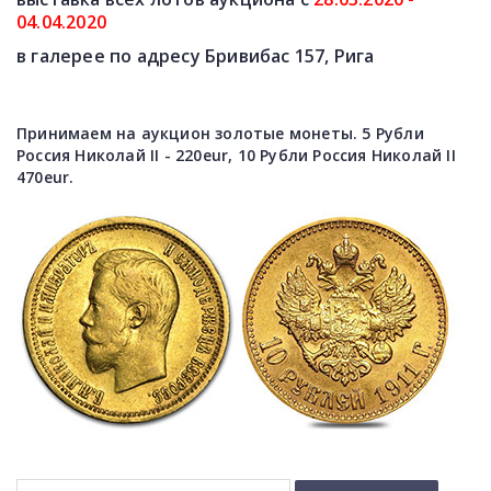
04.04.2020
в галерее по адресу Бривибас 157, Рига
Принимаем на аукцион золотые монеты. 5 Рубли
Россия Николай II - 220eur, 10 Рубли Россия Николай II
470eur.