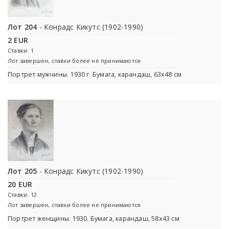
Лот 204
- Конрадс Кикутс (1902-1990)
2 EUR
Ставки: 1
Лот завершен, ставки более не принимаются
Портрет мужчины. 1930 г. Бумага, карандаш, 63х48 см
Лот 205
- Конрадс Кикутс (1902-1990)
20 EUR
Ставки: 12
Лот завершен, ставки более не принимаются
Портрет женщины. 1930. Бумага, карандаш, 58х43 см