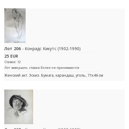
Лот 206
- Конрадс Кикутс (1902-1990)
25 EUR
Ставки: 12
Лот завершен, ставки более не принимаются
Женский акт. Эскиз. Бумага, карандаш, уголь, 71х46 см