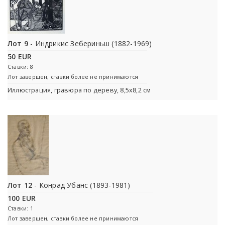
Лот 9
- Индрикис Зебериньш (1882-1969)
50 EUR
Ставки: 8
Лот завершен, ставки более не принимаются
Иллюстрация, гравюра по дереву, 8,5x8,2 cм
Лот 12
- Конрад Убанс (1893-1981)
100 EUR
Ставки: 1
Лот завершен, ставки более не принимаются