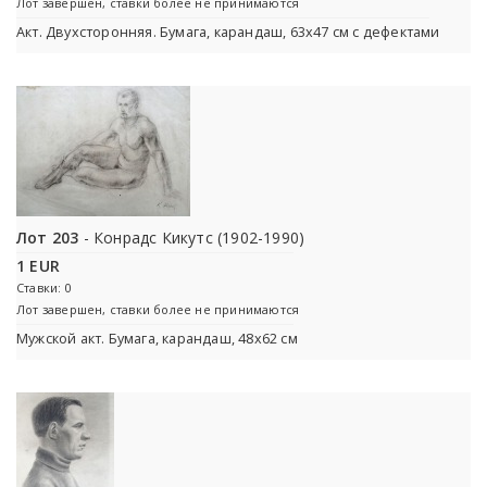
Лот завершен, ставки более не принимаются
Акт. Двухсторонняя. Бумага, карандаш, 63x47 см с дефектами
Лот 203
- Конрадс Кикутс (1902-1990)
1 EUR
Ставки: 0
Лот завершен, ставки более не принимаются
Мужской акт. Бумага, карандаш, 48х62 см