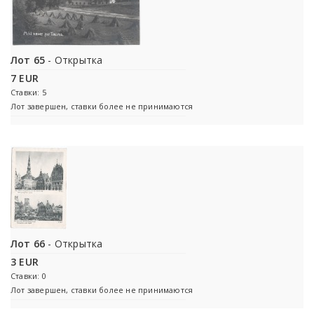
Лот 65
- Открытка
7 EUR
Ставки: 5
Лот завершен, ставки более не принимаются
Лот 66
- Открытка
3 EUR
Ставки: 0
Лот завершен, ставки более не принимаются