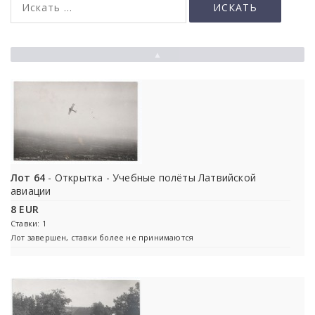
▲
Лот 64
- Открытка - Учебные полёты Латвийской
авиации
8 EUR
Ставки: 1
Лот завершен, ставки более не принимаются