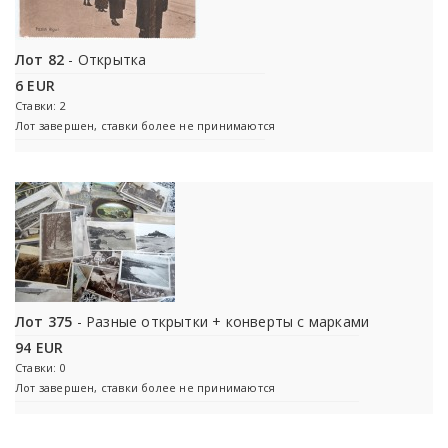
Лот 82
- Открытка
6 EUR
Ставки: 2
Лот завершен, ставки более не принимаются
Лот 375
- Разные открытки + конверты с марками
94 EUR
Ставки: 0
Лот завершен, ставки более не принимаются