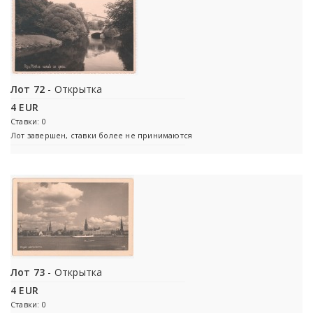
Лот 72
- Открытка
4 EUR
Ставки: 0
Лот завершен, ставки более не принимаются
Лот 73
- Открытка
4 EUR
Ставки: 0