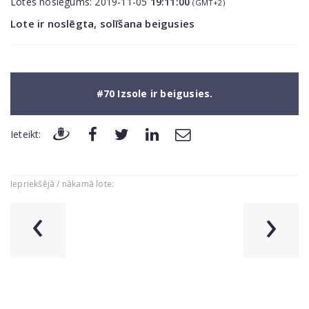
Lotes noslēgums:
2019-11-05
19:11:00
(GMT+2)
Lote ir noslēgta, solīšana beigusies
#70 Izsole ir beigusies.
Ieteikt:
Iepriekšējā / nākamā lote:
‹
›