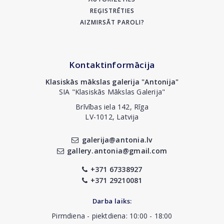
REĢISTRĒTIES
AIZMIRSĀT PAROLI?
Kontaktinformācija
Klasiskās mākslas galerija "Antonija"
SIA "Klasiskās Mākslas Galerija"
Brīvības iela 142, Rīga
LV-1012, Latvija
galerija@antonia.lv
gallery.antonia@gmail.com
+371 67338927
+371 29210081
Darba laiks:
Pirmdiena - piektdiena: 10:00 - 18:00