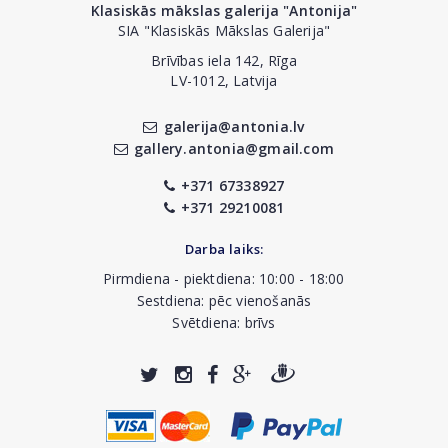
Klasiskās mākslas galerija "Antonija"
SIA "Klasiskās Mākslas Galerija"
Brīvības iela 142, Rīga
LV-1012, Latvija
galerija@antonia.lv
gallery.antonia@gmail.com
+371 67338927
+371 29210081
Darba laiks:
Pirmdiena - piektdiena: 10:00 - 18:00
Sestdiena: pēc vienošanās
Svētdiena: brīvs