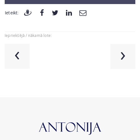
Ieteikt:
Iepriekšējā / nākamā lote:
‹
›