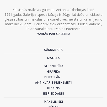
Klasiskās mākslas galerija "Antonija" darbojas kopš
1991.gada. Galerijas specializācija ir 20.gs. latviešu un cittautu
glezniecības un mākslas priekšmetu vecmeistaru, kā arī jauno
mākslinieku darbi. Periodiski tiek organizētas izsoles klātienē,
kā arī vairākdienu izsoles internetā.
VAIRĀK PAR GALERIJU
SĀKUMLAPA
IZSOLES
GLEZNIECĪBA
GRAFIKA
PORCELĀNS
ANTIKVĀRIE PRIEKŠMETI
DIZAINS
IESPIEDDARBI
MĀKSLINIEKI