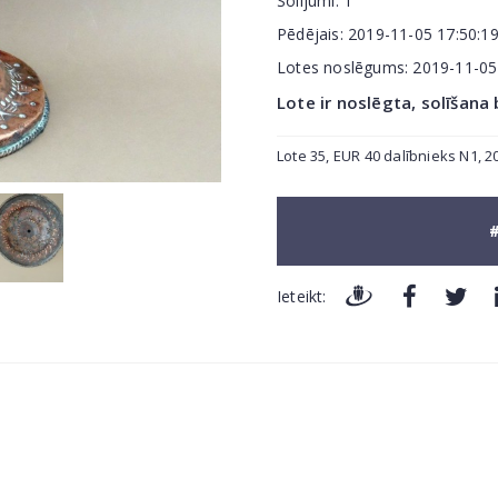
Solījumi:
1
Pēdējais:
2019-11-05 17:50:1
Lotes noslēgums:
2019-11-0
Lote ir noslēgta, solīšana
Lote 35, EUR 40 dalībnieks N1, 2
#
Ieteikt: