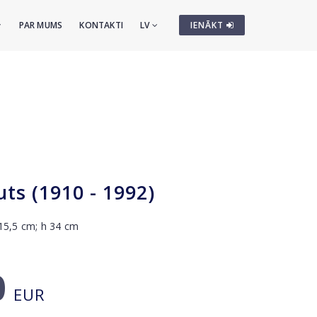
PAR MUMS
KONTAKTI
LV
IENĀKT
uts (1910 - 1992)
 15,5 cm; h 34 cm
0
EUR