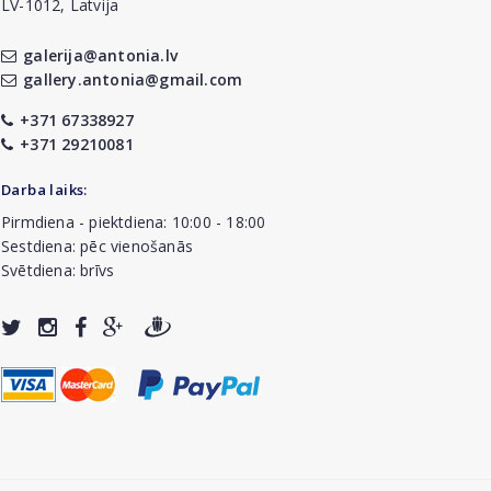
LV-1012, Latvija
galerija@antonia.lv
gallery.antonia@gmail.com
+371 67338927
+371 29210081
Darba laiks:
Pirmdiena - piektdiena: 10:00 - 18:00
Sestdiena: pēc vienošanās
Svētdiena: brīvs