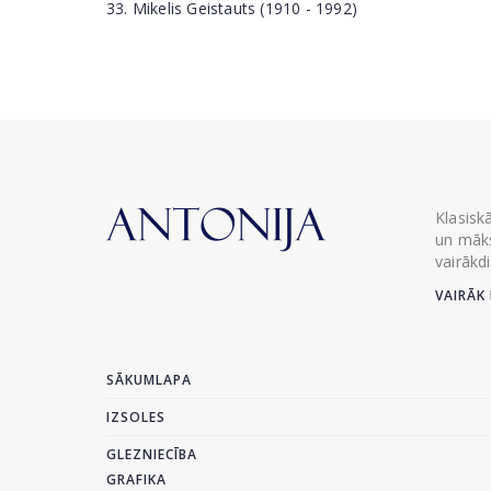
33. Mikelis Geistauts (1910 - 1992)
Klasisk
un māks
vairākd
VAIRĀK 
SĀKUMLAPA
IZSOLES
GLEZNIECĪBA
GRAFIKA