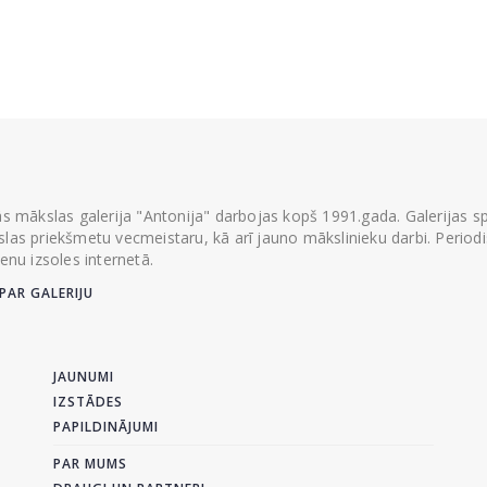
ās mākslas galerija "Antonija" darbojas kopš 1991.gada. Galerijas spec
las priekšmetu vecmeistaru, kā arī jauno mākslinieku darbi. Periodisk
ienu izsoles internetā.
PAR GALERIJU
JAUNUMI
IZSTĀDES
PAPILDINĀJUMI
PAR MUMS