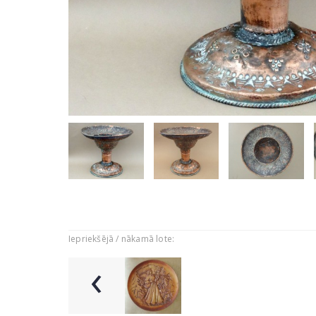
Iepriekšējā / nākamā lote:
‹