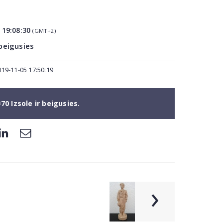
9
5
19:08:30
(GMT+2)
 beigusies
019-11-05 17:50:19
70 Izsole ir beigusies.
›