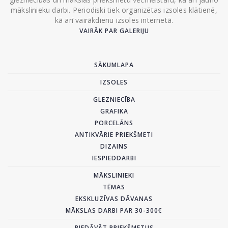
mākslinieku darbi. Periodiski tiek organizētas izsoles klātienē,
kā arī vairākdienu izsoles internetā.
VAIRĀK PAR GALERIJU
SĀKUMLAPA
IZSOLES
GLEZNIECĪBA
GRAFIKA
PORCELĀNS
ANTIKVĀRIE PRIEKŠMETI
DIZAINS
IESPIEDDARBI
MĀKSLINIEKI
TĒMAS
EKSKLUZĪVAS DĀVANAS
MĀKSLAS DARBI PAR 30-300€
PIEDĀVĀT PRIEKŠMETUS