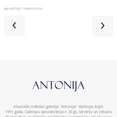
Iepriekšējā / nākamā lote:
‹
›
Klasiskās mākslas galerija "Antonija" darbojas kopš
1991.gada. Galerijas specializācija ir 20.gs. latviešu un cittautu
glezniecības un mākslas priekšmetu vecmeistaru, kā arī jauno