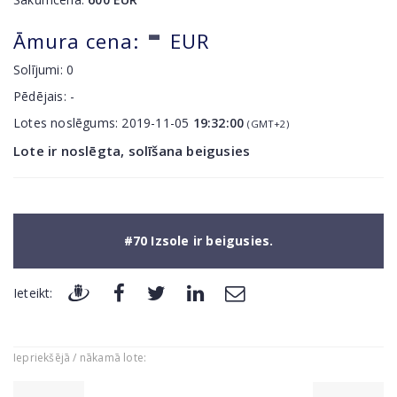
-
Āmura cena:
EUR
Solījumi:
0
Pēdējais:
-
Lotes noslēgums:
2019-11-05
19:32:00
(GMT+2)
Lote ir noslēgta, solīšana beigusies
#70 Izsole ir beigusies.
Ieteikt:
Iepriekšējā / nākamā lote: