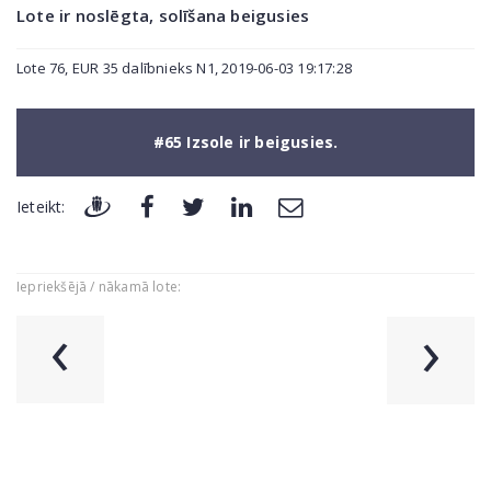
Lote ir noslēgta, solīšana beigusies
Lote 76, EUR 35 dalībnieks N1, 2019-06-03 19:17:28
#65 Izsole ir beigusies.
Ieteikt:
Iepriekšējā / nākamā lote:
‹
›