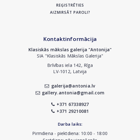
REĢISTRĒTIES
AIZMIRSĀT PAROLI?
Kontaktinformācija
Klasiskās mākslas galerija "Antonija"
SIA "Klasiskās Mākslas Galerija"
Brīvības iela 142, Rīga
LV-1012, Latvija
galerija@antonia.lv
gallery.antonia@gmail.com
+371 67338927
+371 29210081
Darba laiks:
Pirmdiena - piektdiena: 10:00 - 18:00