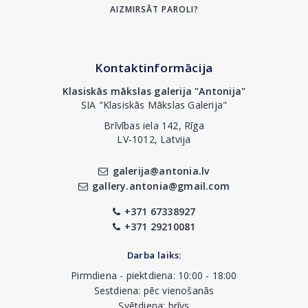
AIZMIRSĀT PAROLI?
Kontaktinformācija
Klasiskās mākslas galerija "Antonija"
SIA "Klasiskās Mākslas Galerija"
Brīvības iela 142, Rīga
LV-1012, Latvija
galerija@antonia.lv
gallery.antonia@gmail.com
+371 67338927
+371 29210081
Darba laiks:
Pirmdiena - piektdiena: 10:00 - 18:00
Sestdiena: pēc vienošanās
Svētdiena: brīvs