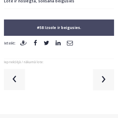
Lote ir noslēgta, solīšana beigusies
#58 Izsole ir beigusies.
Ieteikt:
Iepriekšējā / nākamā lote:
‹
›