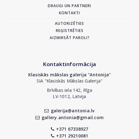
DRAUGI UN PARTNERI
KONTAKTI
AUTORIZĒTIES
REĢISTRĒTIES
AIZMIRSĀT PAROLI?
Kontaktinformācija
Klasiskās mākslas galerija "Antonija"
SIA "Klasiskās Mākslas Galerija"
Brīvības iela 142, Rīga
LV-1012, Latvija
galerija@antonia.lv
gallery.antonia@gmail.com
+371 67338927
+371 29210081