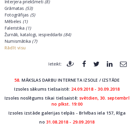
Interjera priekšmeti
(8)
Grāmatas
(53)
Fotogrāfijas
(5)
Mēbeles
(1)
Faleristika
(1)
Žurnāli, katalogi, iespieddarbi
(84)
Numismātika
(7)
Rādīt visu
Ieteikt:
58.
MĀKSLAS DARBU INTERNETA IZSOLE / IZSTĀDE
Izsoles sākums tiešsaistē:
24.09.2018 - 30.09.2018
Izsoles noslēgums tikai tiešsaistē:
svētdien, 30. septembrī
no plkst. 19:00
Izsoles izstāde galerijas telpās - Brīvības iela 157, Rīga
no
31.08.2018 - 29.09.2018