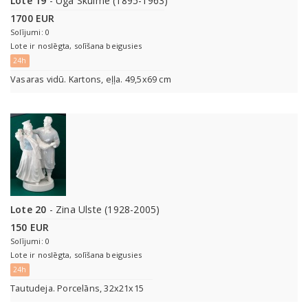
Lote 19
- Uga Skulme (1895-1963)
1700 EUR
Solījumi: 0
Lote ir noslēgta, solīšana beigusies
24h
Vasaras vidū. Kartons, eļļa. 49,5x69 cm
Lote 20
- Zina Ulste (1928-2005)
150 EUR
Solījumi: 0
Lote ir noslēgta, solīšana beigusies
24h
Tautudeja. Porcelāns, 32x21x15