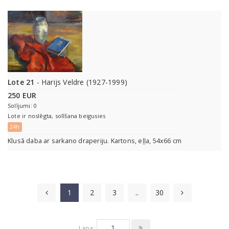
Lote 21
- Harijs Veldre (1927-1999)
250 EUR
Solījumi: 0
Lote ir noslēgta, solīšana beigusies
24h
Klusā daba ar sarkano draperiju. Kartons, eļļa, 54x66 cm
1
2
3
..
30
Lapa: