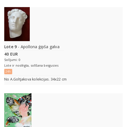
Lote 9
- Apollona ģipša galva
40 EUR
Solījumi: 0
Lote ir noslēgta, solīšana beigusies
24h
No A.Goltjakova kolekcijas. 34x22 cm