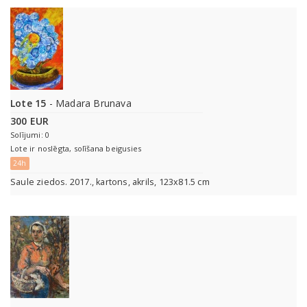
Lote 15
- Madara Brunava
300 EUR
Solījumi: 0
Lote ir noslēgta, solīšana beigusies
24h
Saule ziedos. 2017., kartons, akrils, 123x81.5 cm