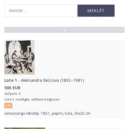
▲
Lote 1
- Aleksandra Beļcova (1892–1981)
500 EUR
Solījumi: 0
Lote ir noslēgta, solīšana beigusies
24h
Lietussargu labotāji. 1927., papīrs, tuša, 25x22 cm