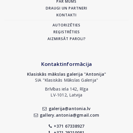
PAR MUMS
DRAUGI UN PARTNERI
KONTAKTI
AUTORIZĒTIES
REĢISTRĒTIES
AIZMIRSĀT PAROLI?
Kontaktinformācija
Klasiskās mākslas galerija "Antonija"
SIA "Klasiskās Mākslas Galerija"
Brīvības iela 142, Rīga
LV-1012, Latvija
galerija@antonia.lv
gallery.antonia@gmail.com
+371 67338927
+371 29210081