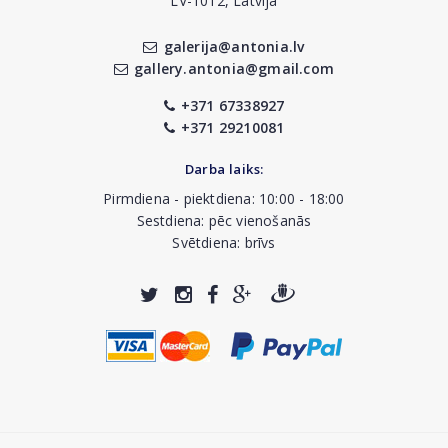
LV-1012, Latvija
galerija@antonia.lv
gallery.antonia@gmail.com
+371 67338927
+371 29210081
Darba laiks:
Pirmdiena - piektdiena: 10:00 - 18:00
Sestdiena: pēc vienošanās
Svētdiena: brīvs