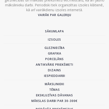
glezniecības un mākslas priekšmetu vecmeistaru, kā arī jauno
mākslinieku darbi. Periodiski tiek organizētas izsoles klātienē,
kā arī vairākdienu izsoles internetā.
VAIRĀK PAR GALERIJU
SĀKUMLAPA
IZSOLES
GLEZNIECĪBA
GRAFIKA
PORCELĀNS
ANTIKVĀRIE PRIEKŠMETI
DIZAINS
IESPIEDDARBI
MĀKSLINIEKI
TĒMAS
EKSKLUZĪVAS DĀVANAS
MĀKSLAS DARBI PAR 30-300€