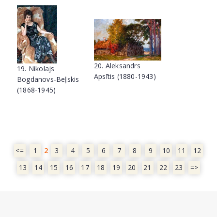
20. Aleksandrs
19. Nikolajs
Apsītis (1880-1943)
Bogdanovs-Beļskis
(1868-1945)
<=
1
2
3
4
5
6
7
8
9
10
11
12
13
14
15
16
17
18
19
20
21
22
23
=>