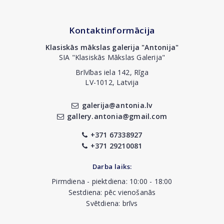
Kontaktinformācija
Klasiskās mākslas galerija "Antonija"
SIA "Klasiskās Mākslas Galerija"
Brīvības iela 142, Rīga
LV-1012, Latvija
galerija@antonia.lv
gallery.antonia@gmail.com
+371 67338927
+371 29210081
Darba laiks:
Pirmdiena - piektdiena: 10:00 - 18:00
Sestdiena: pēc vienošanās
Svētdiena: brīvs