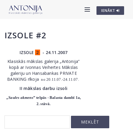
IENĀKT
IZSOLE #2
IZSOLE
2
- 24.11.2007
Klasiskās mākslas galerija „Antonija”
kopā ar Ivonnas Veihertes Mākslas
galeriju un Hansabankas PRIVATE
BANKING rīkoja
no 20.11.07.-24.11.07.
II mākslas darbu izsoli
„
Saules akmens
” telpās - Balasta dambī 1a,
2. stāvā.