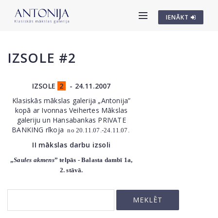
IENĀKT
IZSOLE #2
IZSOLE
2
- 24.11.2007
Klasiskās mākslas galerija „Antonija”
kopā ar Ivonnas Veihertes Mākslas
galeriju un Hansabankas PRIVATE
BANKING rīkoja
no 20.11.07.-24.11.07.
II mākslas darbu izsoli
„
Saules akmens
” telpās - Balasta dambī 1a,
2. stāvā.