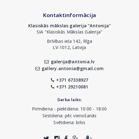
Kontaktinformācija
Klasiskās mākslas galerija "Antonija"
SIA "Klasiskās Mākslas Galerija"
Brīvības iela 142, Rīga
LV-1012, Latvija
galerija@antonia.lv
gallery.antonia@gmail.com
+371 67338927
+371 29210081
Darba laiks:
Pirmdiena - piektdiena: 10:00 - 18:00
Sestdiena: pēc vienošanās
Svētdiena: brīvs