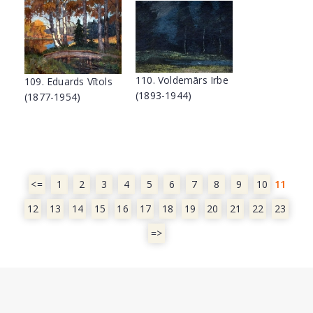
110. Voldemārs Irbe
109. Eduards Vītols
(1893-1944)
(1877-1954)
<=
1
2
3
4
5
6
7
8
9
10
11
12
13
14
15
16
17
18
19
20
21
22
23
=>