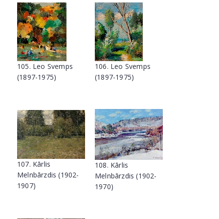
105. Leo Svemps
106. Leo Svemps
(1897-1975)
(1897-1975)
107. Kārlis
108. Kārlis
Melnbārzdis (1902-
Melnbārzdis (1902-
1907)
1970)