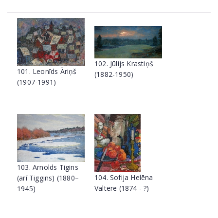
102. Jūlijs Krastiņš
101. Leonīds Āriņš
(1882-1950)
(1907-1991)
103. Arnolds Tigins
104. Sofija Helēna
(arī Tiggins) (1880–
Valtere (1874 - ?)
1945)