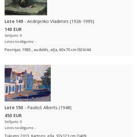
Lote 149
- Andrijenko Vladimirs (1926-1995)
140 EUR
Solījumi: 0
Lotes noslēgums: -
Peonijas 1983., audekls, eļļa, 60x70 cm l926/44
Lote 150
- Pauliņš Alberts (1948)
450 EUR
Solījumi: 0
Lotes noslēgums: -
Tukums 2013. Kartons, eļļa, 97x123 cm l1409