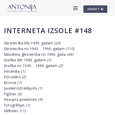
IENĀKT
INTERNETA IZSOLE #148
Glezniecība līdz 1945. gadam
(24)
Glezniecība no 1945. - 1990. gadam
(110)
Mūsdienu glezniecība no 1990. gada
(44)
Grafika līdz 1945. gadam
(1)
Grafika no 1945. - 1990. gadam
(2)
Keramika
(1)
Porcelāns
(2)
Bronza
(1)
Juvelierizstrādājumi
(1)
Figūras
(5)
Interjera priekšmeti
(9)
Fotogrāfijas
(1)
Mēbeles
(11)