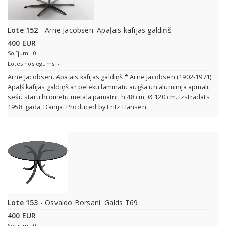
Lote 152
- Arne Jacobsen. Apaļais kafijas galdiņš
400 EUR
Solījumi: 0
Lotes noslēgums: -
Arne Jacobsen. Apaļais kafijas galdiņš * Arne Jacobsen (1902-1971)
Apaļš kafijas galdiņš ar pelēku laminātu augšā un alumīnija apmali,
sešu staru hromētu metāla pamatni, h 48 cm, Ø 120 cm. Izstrādāts
1958. gadā, Dānija. Produced by Fritz Hansen.
Lote 153
- Osvaldo Borsani. Galds T69
400 EUR
Solījumi: 0