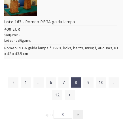
Lote 163
- Romeo REGA galda lampa
400 EUR
Solījumi: 0
Lotes noslēgums: -
Romeo REGA galda lampa * 1970., koks, bērzs, misiņš, audums, 83
x 42 x 43.5 cm
1
..
6
7
8
9
10
..
12
Lapa: