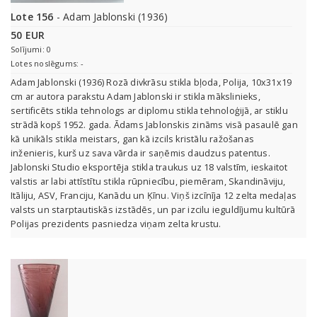
Lote 156
- Adam Jablonski (1936)
50 EUR
Solījumi: 0
Lotes noslēgums: -
Adam Jablonski (1936) Rozā divkrāsu stikla bļoda, Polija, 10x31x19
cm ar autora parakstu Adam Jablonski ir stikla mākslinieks,
sertificēts stikla tehnologs ar diplomu stikla tehnoloģijā, ar stiklu
strādā kopš 1952. gada. Ādams Jablonskis zināms visā pasaulē gan
kā unikāls stikla meistars, gan kā izcils kristālu ražošanas
inženieris, kurš uz sava vārda ir saņēmis daudzus patentus.
Jablonski Studio eksportēja stikla traukus uz 18 valstīm, ieskaitot
valstis ar labi attīstītu stikla rūpniecību, piemēram, Skandināviju,
Itāliju, ASV, Franciju, Kanādu un Ķīnu. Viņš izcīnīja 12 zelta medaļas
valsts un starptautiskās izstādēs, un par izcilu ieguldījumu kultūrā
Polijas prezidents pasniedza viņam zelta krustu.