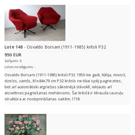
Lote 148
- Osvaldo Borsani (1911-1985) krēsli P32
950 EUR
Solījumi: 0
Lotes noslēgums: -
Osvaldo Borsani (1911-1985) krēsli P32 1950-tie gadi, Itālija, misiņš,
dzelzs, zamšs, 81x84x79 cm P32 krēsls ne tikai spēj pagriezties,
bet arī automātiski atgriežas sākotnējā stāvoklī, iekļauts arī
atzveltnes pagriešanas mehānisms. Šai krēslā ir tērauda cauruļu
struktūra ar nostiprināšanas saitēm. l718