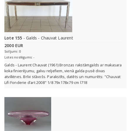
Lote 155
- Galds - Chauvat Laurent
2000 EUR
Solījumi: 0
Lotes noslēgums: -
Galds - Laurent Chauvat (1961) Bronzas rakstāmgalds ar makasara
koka finierējumu, galvu reljefiem, vienā galda pusē divas
atvilktnes. Brīvi stāvošs. Parakstīts, datēts un numurēts: "Chauvat
Lifi Fonderie d’art 2008" 1/8 79x178x79 cm l718