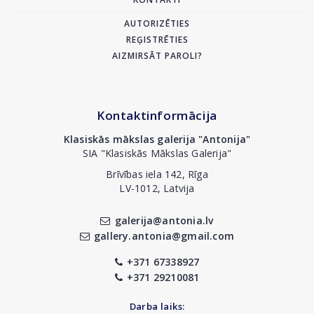
AUTORIZĒTIES
REĢISTRĒTIES
AIZMIRSĀT PAROLI?
Kontaktinformācija
Klasiskās mākslas galerija "Antonija"
SIA "Klasiskās Mākslas Galerija"
Brīvības iela 142, Rīga
LV-1012, Latvija
galerija@antonia.lv
gallery.antonia@gmail.com
+371 67338927
+371 29210081
Darba laiks: