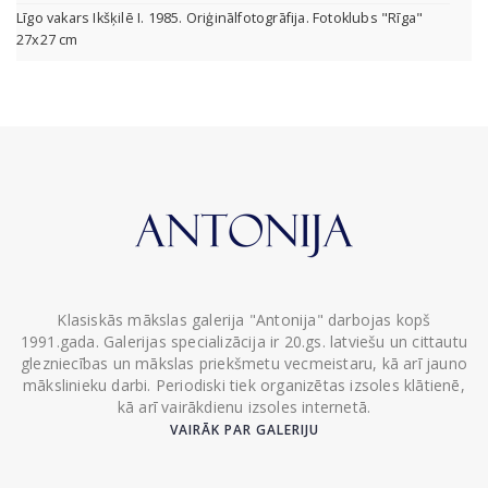
Līgo vakars Ikšķilē I. 1985. Oriģinālfotogrāfija. Fotoklubs "Rīga"
27x27 cm
Klasiskās mākslas galerija "Antonija" darbojas kopš
1991.gada. Galerijas specializācija ir 20.gs. latviešu un cittautu
glezniecības un mākslas priekšmetu vecmeistaru, kā arī jauno
mākslinieku darbi. Periodiski tiek organizētas izsoles klātienē,
kā arī vairākdienu izsoles internetā.
VAIRĀK PAR GALERIJU