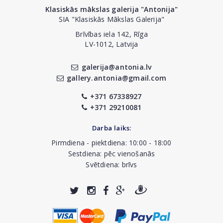
Klasiskās mākslas galerija "Antonija"
SIA "Klasiskās Mākslas Galerija"
Brīvības iela 142, Rīga
LV-1012, Latvija
galerija@antonia.lv
gallery.antonia@gmail.com
+371 67338927
+371 29210081
Darba laiks:
Pirmdiena - piektdiena: 10:00 - 18:00
Sestdiena: pēc vienošanās
Svētdiena: brīvs