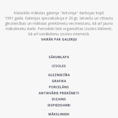
Klasiskās mākslas galerija "Antonija" darbojas kopš
1991.gada. Galerijas specializācija ir 20.gs. latviešu un cittautu
glezniecības un mākslas priekšmetu vecmeistaru, kā arī jauno
mākslinieku darbi. Periodiski tiek organizētas izsoles klātienē,
kā arī vairākdienu izsoles internetā.
VAIRĀK PAR GALERIJU
SĀKUMLAPA
IZSOLES
GLEZNIECĪBA
GRAFIKA
PORCELĀNS
ANTIKVĀRIE PRIEKŠMETI
DIZAINS
IESPIEDDARBI
MĀKSLINIEKI