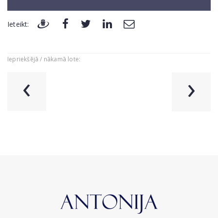
Ieteikt:
Iepriekšējā / nākamā lote:
‹
›