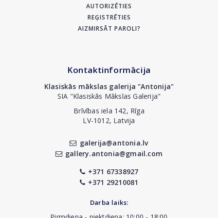
AUTORIZĒTIES
REĢISTRĒTIES
AIZMIRSĀT PAROLI?
Kontaktinformācija
Klasiskās mākslas galerija "Antonija"
SIA "Klasiskās Mākslas Galerija"
Brīvības iela 142, Rīga
LV-1012, Latvija
galerija@antonia.lv
gallery.antonia@gmail.com
+371 67338927
+371 29210081
Darba laiks:
Pirmdiena - piektdiena: 10:00 - 18:00