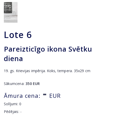
Lote
6
Pareizticīgo ikona Svētku
diena
19. gs. Krievijas impērija. Koks, tempera. 35x29 cm
Sākumcena:
350
EUR
-
Āmura cena:
EUR
Solījumi:
0
Pēdējais:
-