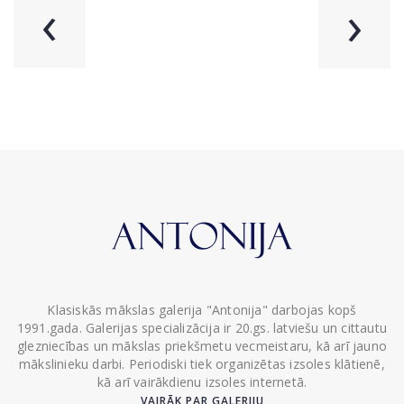
‹
›
Klasiskās mākslas galerija "Antonija" darbojas kopš
1991.gada. Galerijas specializācija ir 20.gs. latviešu un cittautu
glezniecības un mākslas priekšmetu vecmeistaru, kā arī jauno
mākslinieku darbi. Periodiski tiek organizētas izsoles klātienē,
kā arī vairākdienu izsoles internetā.
VAIRĀK PAR GALERIJU