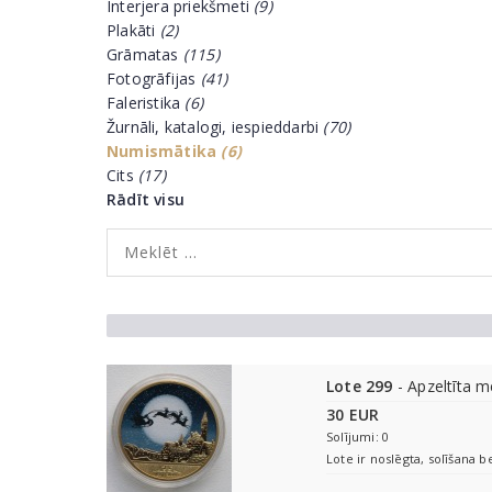
Interjera priekšmeti
(9)
Plakāti
(2)
Grāmatas
(115)
Fotogrāfijas
(41)
Faleristika
(6)
Žurnāli, katalogi, iespieddarbi
(70)
Numismātika
(6)
Cits
(17)
Rādīt visu
Lote 299
- Apzeltīta 
30 EUR
Solījumi: 0
Lote ir noslēgta, solīšana b