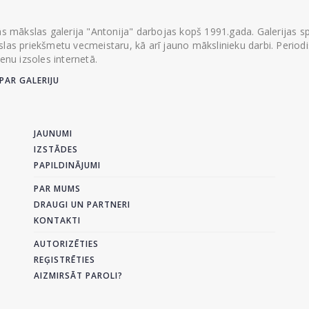
ās mākslas galerija "Antonija" darbojas kopš 1991.gada. Galerijas spec
las priekšmetu vecmeistaru, kā arī jauno mākslinieku darbi. Periodisk
ienu izsoles internetā.
PAR GALERIJU
JAUNUMI
IZSTĀDES
PAPILDINĀJUMI
PAR MUMS
DRAUGI UN PARTNERI
KONTAKTI
AUTORIZĒTIES
REĢISTRĒTIES
AIZMIRSĀT PAROLI?