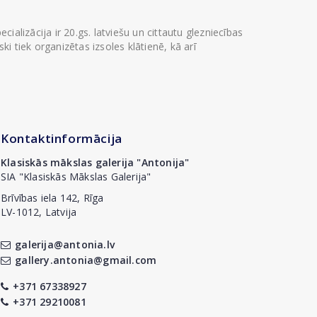
ializācija ir 20.gs. latviešu un cittautu glezniecības
i tiek organizētas izsoles klātienē, kā arī
Kontaktinformācija
Klasiskās mākslas galerija "Antonija"
SIA "Klasiskās Mākslas Galerija"
Brīvības iela 142, Rīga
LV-1012, Latvija
galerija@antonia.lv
gallery.antonia@gmail.com
+371 67338927
+371 29210081