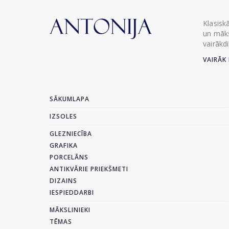
Klasisk
un māks
vairākd
VAIRĀK 
SĀKUMLAPA
IZSOLES
GLEZNIECĪBA
GRAFIKA
PORCELĀNS
ANTIKVĀRIE PRIEKŠMETI
DIZAINS
IESPIEDDARBI
MĀKSLINIEKI
TĒMAS