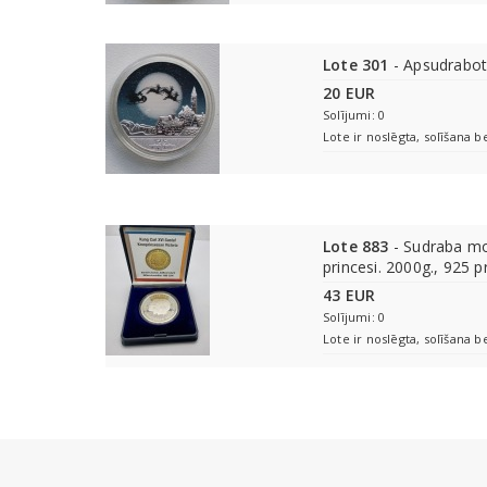
Lote 301
- Apsudrabot
20 EUR
Solījumi: 0
Lote ir noslēgta, solīšana b
Lote 883
- Sudraba mo
princesi. 2000g., 925 p
43 EUR
Solījumi: 0
Lote ir noslēgta, solīšana b