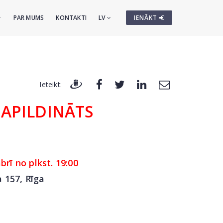
PAR MUMS
KONTAKTI
LV
IENĀKT
Ieteikt:
PAPILDINĀTS
brī no plkst. 19:00
a 157,
Rīga