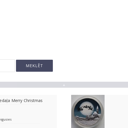
▲
medaļa Merry Christmas
eigusies