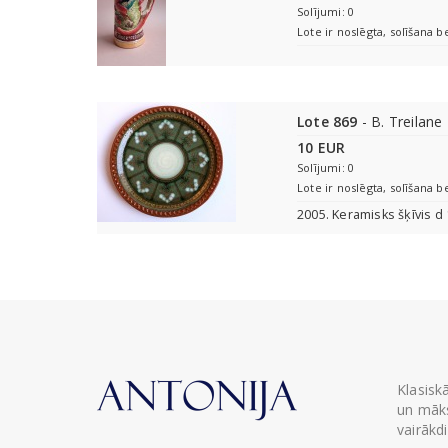
Solījumi: 0
Lote ir noslēgta, solīšana b
Lote 869
- B. Treilane
10 EUR
Solījumi: 0
Lote ir noslēgta, solīšana b
2005. Keramisks šķīvis d
Klasisk
un māks
vairākd