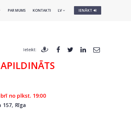
PAR MUMS
KONTAKTI
LV
IENĀKT
Ieteikt:
PAPILDINĀTS
brī no plkst. 19:00
a 157,
Rīga