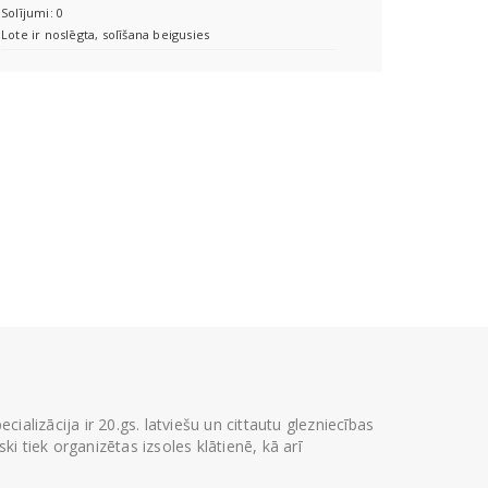
Solījumi: 0
Lote ir noslēgta, solīšana beigusies
ializācija ir 20.gs. latviešu un cittautu glezniecības
i tiek organizētas izsoles klātienē, kā arī