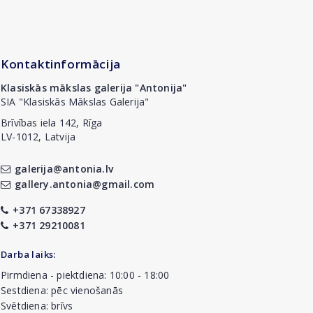
Kontaktinformācija
Klasiskās mākslas galerija "Antonija"
SIA "Klasiskās Mākslas Galerija"
Brīvības iela 142, Rīga
LV-1012, Latvija
galerija@antonia.lv
gallery.antonia@gmail.com
+371 67338927
+371 29210081
Darba laiks:
Pirmdiena - piektdiena: 10:00 - 18:00
Sestdiena: pēc vienošanās
Svētdiena: brīvs