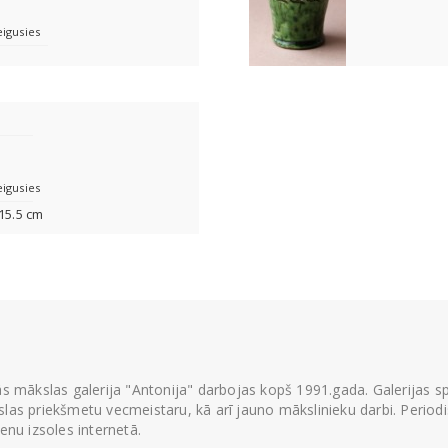
eigusies
eigusies
 15.5 cm
ās mākslas galerija "Antonija" darbojas kopš 1991.gada. Galerijas spec
las priekšmetu vecmeistaru, kā arī jauno mākslinieku darbi. Periodisk
ienu izsoles internetā.