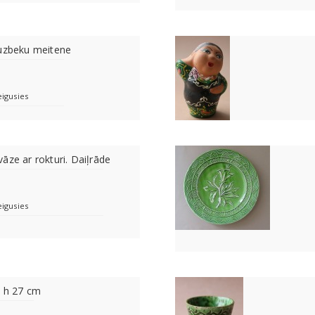
 uzbeku meitene
eigusies
āze ar rokturi. Daiļrāde
eigusies
s h 27 cm