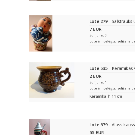
Lote 279
- Sālstrauks
7 EUR
Solījumi: 0
Lote ir noslēgta, solīšana b
Lote 535
- Keramikas v
2 EUR
Solījumi: 1
Lote ir noslēgta, solīšana b
Keramika, h 11 cm
Lote 679
- Aluss kaus
55 EUR