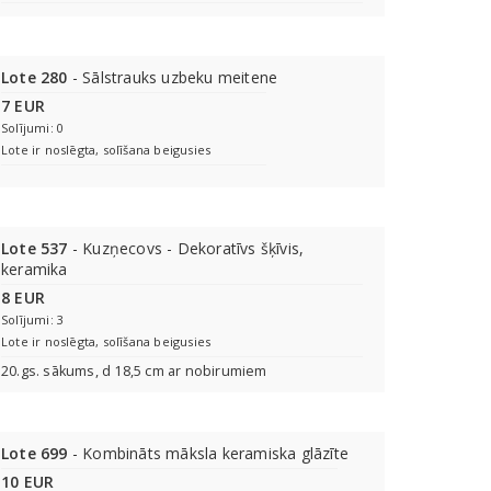
Lote 280
- Sālstrauks uzbeku meitene
7 EUR
Solījumi: 0
Lote ir noslēgta, solīšana beigusies
Lote 537
- Kuzņecovs - Dekoratīvs šķīvis,
keramika
8 EUR
Solījumi: 3
Lote ir noslēgta, solīšana beigusies
20.gs. sākums, d 18,5 cm ar nobirumiem
Lote 699
- Kombināts māksla keramiska glāzīte
10 EUR