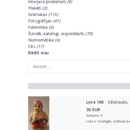
Interjera priekšmeti
(9)
Plakāti
(2)
Grāmatas
(115)
Fotogrāfijas
(41)
Faleristika
(6)
Žurnāli, katalogi, iespieddarbi
(70)
Numismātika
(6)
Cits
(17)
Rādīt visu
Lote 160
- Sālstrauks, 
30 EUR
Solījumi: 0
Lote ir noslēgta, solīšana b