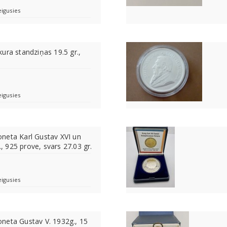
eigusies
ura standziņas 19.5 gr.,
eigusies
neta Karl Gustav XVI un
., 925 prove, svars 27.03 gr.
eigusies
neta Gustav V. 1932g., 15