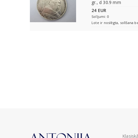
gr., d 30.9 mm
24 EUR
Solījumi: 0
Lote ir noslēgta, solīšana b
Klasisk