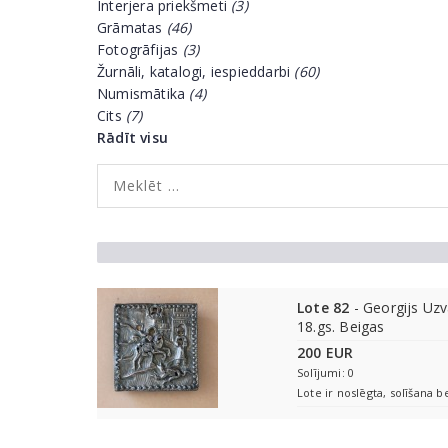
Interjera priekšmeti
(3)
Grāmatas
(46)
Fotogrāfijas
(3)
Žurnāli, katalogi, iespieddarbi
(60)
Numismātika
(4)
Cits
(7)
Rādīt visu
Lote 82
- Georgijs Uzv
18.gs. Beigas
200 EUR
Solījumi: 0
Lote ir noslēgta, solīšana b