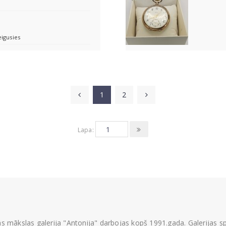
eigusies
1
2
Lapa:
ās mākslas galerija "Antonija" darbojas kopš 1991.gada. Galerijas spec