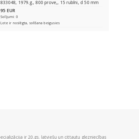
833048, 1979.g., 800 prove,, 15 rubīni, d 50 mm
95 EUR
Solījumi: 0
Lote ir noslēgta, solīšana beigusies
ializācija ir 20.gs. latviešu un cittautu glezniecības