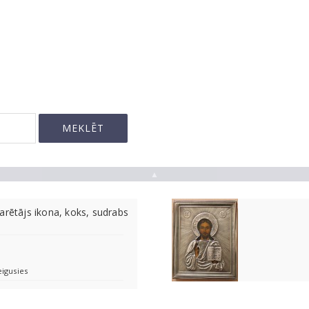
▲
arētājs ikona, koks, sudrabs
eigusies