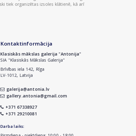
i tiek organizētas izsoles klātienē, kā arī
Kontaktinformācija
Klasiskās mākslas galerija "Antonija"
SIA "Klasiskās Mākslas Galerija"
Brīvības iela 142, Rīga
LV-1012, Latvija
galerija@antonia.lv
gallery.antonia@gmail.com
+371 67338927
+371 29210081
Darba laiks:
Pirmdiena - piektdiena: 10:00 - 18:00