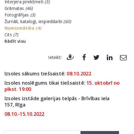
Interjera priekšmeti
(3)
Grāmatas
(46)
Fotogrāfijas
(3)
Žurnāli, katalogi, iespieddarbi
(60)
Numismātika
(4)
Cits
(7)
Rādīt visu
Ieteikt:
Izsoles sākums tiešsaistē:
08
.10.2022
Izsoles noslēgums tikai tiešsaistē:
15. oktobrī no
plkst. 19:00
Izsoles izstāde galerijas telpās - Brīvības iela
157,
Rīga
08.10.-15.10.2022