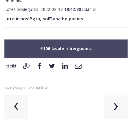
Pēdējais:
-
Lotes noslēgums:
2022-08-13
19:42:30
(GMT+2)
Lote ir noslēgta, solīšana beigusies
#106 Izsole ir beigusies.
Ieteikt:
Iepriekšējā / nākamā lote:
‹
›