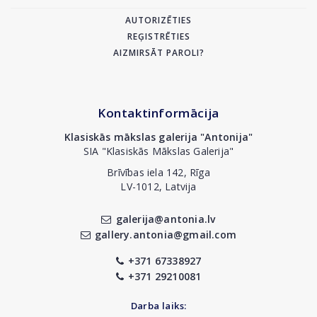
AUTORIZĒTIES
REĢISTRĒTIES
AIZMIRSĀT PAROLI?
Kontaktinformācija
Klasiskās mākslas galerija "Antonija"
SIA "Klasiskās Mākslas Galerija"
Brīvības iela 142, Rīga
LV-1012, Latvija
galerija@antonia.lv
gallery.antonia@gmail.com
+371 67338927
+371 29210081
Darba laiks: