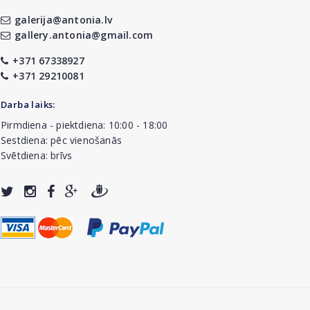
galerija@antonia.lv
gallery.antonia@gmail.com
+371 67338927
+371 29210081
Darba laiks:
Pirmdiena - piektdiena: 10:00 - 18:00
Sestdiena: pēc vienošanās
Svētdiena: brīvs