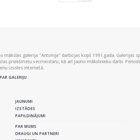
ās mākslas galerija "Antonija" darbojas kopš 1991.gada. Galerijas spec
las priekšmetu vecmeistaru, kā arī jauno mākslinieku darbi. Periodisk
ienu izsoles internetā.
PAR GALERIJU
JAUNUMI
IZSTĀDES
PAPILDINĀJUMI
PAR MUMS
DRAUGI UN PARTNERI