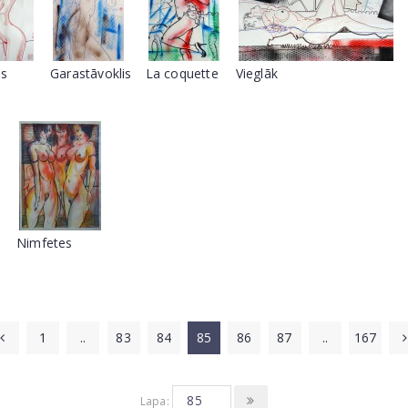
ms
Garastāvoklis
La coquette
Vieglāk
Nimfetes
1
..
83
84
85
86
87
..
167
Lapa: