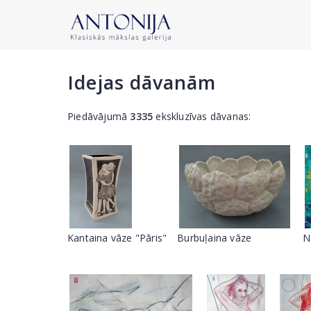
Idejas dāvanām
Piedāvājumā
3335
ekskluzīvas dāvanas:
Kantaina vāze "Pāris"
Burbuļaina vāze
N