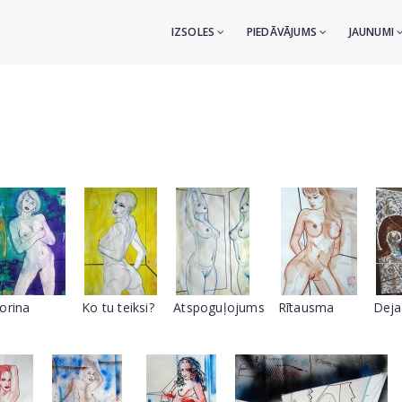
IZSOLES
PIEDĀVĀJUMS
JAUNUMI
orina
Ko tu teiksi?
Atspoguļojums
Rītausma
Deja