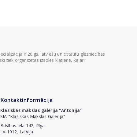
ializācija ir 20.gs. latviešu un cittautu glezniecības
i tiek organizētas izsoles klātienē, kā arī
Kontaktinformācija
Klasiskās mākslas galerija "Antonija"
SIA "Klasiskās Mākslas Galerija"
Brīvības iela 142, Rīga
LV-1012, Latvija