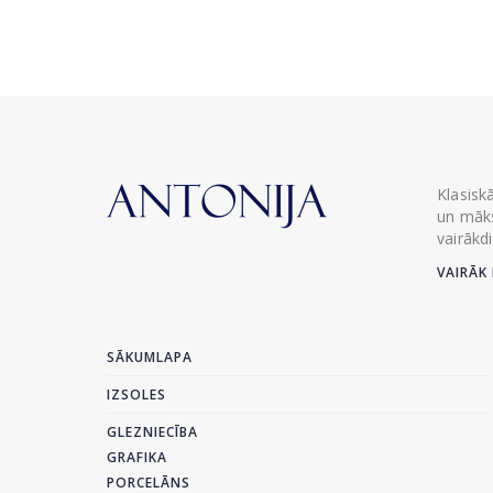
Klasisk
un māks
vairākd
VAIRĀK 
SĀKUMLAPA
IZSOLES
GLEZNIECĪBA
GRAFIKA
PORCELĀNS