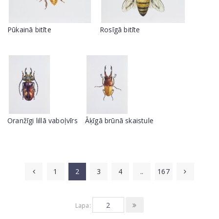
Pūkainā bitīte
Rosīgā bitīte
Oranžīgi lillā vaboļvīrs
Āķīgā brūnā skaistule
1
2
3
4
..
167
Lapa: