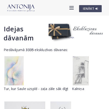
IENĀKT
Idejas
dāvanām
Piedāvājumā
3335
ekskluzīvas dāvanas:
Tur, kur Saule uzspīd - zaļa zāle sāk dīgt
Kalniņa