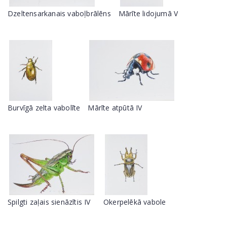
Dzeltensarkanais vaboļbrālēns
Mārīte lidojumā V
Burvīgā zelta vabolīte
Mārīte atpūtā IV
Spilgti zaļais sienāzītis IV
Okerpelēkā vabole