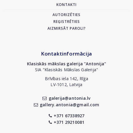
KONTAKTI
AUTORIZĒTIES
REĢISTRĒTIES
AIZMIRSĀT PAROLI?
Kontaktinformācija
Klasiskās mākslas galerija "Antonija"
SIA "Klasiskās Mākslas Galerija"
Brīvības iela 142, Rīga
LV-1012, Latvija
galerija@antonia.lv
gallery.antonia@gmail.com
+371 67338927
+371 29210081