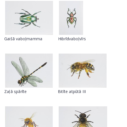
Gaišā vaboļmamma
Hibrīdvaboļvīrs
Zaļā spārīte
Bitīte atpūtā III