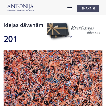
IENĀKT
Idejas dāvanām
201