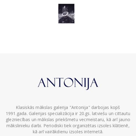
Klasiskās mākslas galerija "Antonija" darbojas kopš
1991.gada. Galerijas specializācija ir 20.gs. latviešu un cittautu
glezniecības un mākslas priekšmetu vecmeistaru, kā arī jauno
mākslinieku darbi. Periodiski tiek organizētas izsoles klātienē,
kā arī vairākdienu izsoles internetā.