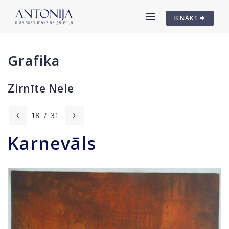
IENĀKT
Grafika
Zirnīte Nele
18
/
31
Karnevāls