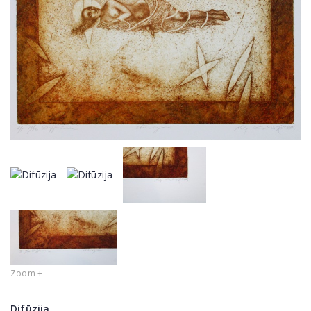
Zoom +
Difūzija