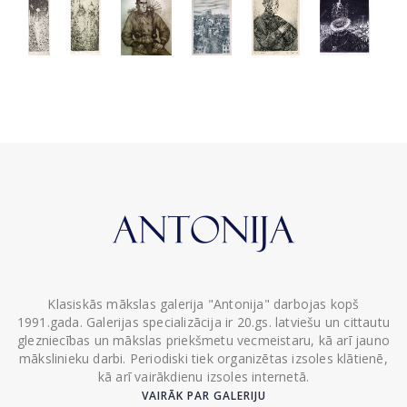
Klasiskās mākslas galerija "Antonija" darbojas kopš
1991.gada. Galerijas specializācija ir 20.gs. latviešu un cittautu
glezniecības un mākslas priekšmetu vecmeistaru, kā arī jauno
mākslinieku darbi. Periodiski tiek organizētas izsoles klātienē,
kā arī vairākdienu izsoles internetā.
VAIRĀK PAR GALERIJU