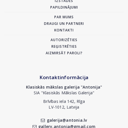
IZSTĀDES
PAPILDINĀJUMI
PAR MUMS
DRAUGI UN PARTNERI
KONTAKTI
AUTORIZĒTIES
REĢISTRĒTIES
AIZMIRSĀT PAROLI?
Kontaktinformācija
Klasiskās mākslas galerija "Antonija"
SIA "Klasiskās Mākslas Galerija"
Brīvības iela 142, Rīga
LV-1012, Latvija
galerija@antonia.lv
gallery.antonia@gmail.com