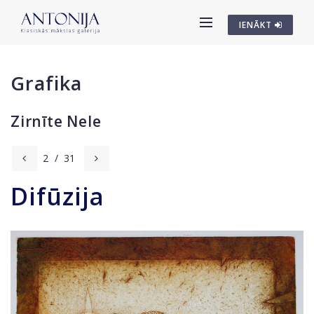
IENĀKT
Grafika
Zirnīte Nele
2
/
31
Difūzija