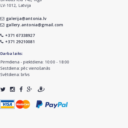
LV-1012, Latvija
galerija@antonia.lv
gallery.antonia@gmail.com
+371 67338927
+371 29210081
Darba laiks:
Pirmdiena - piektdiena: 10:00 - 18:00
Sestdiena: pēc vienošanās
Svētdiena: brīvs