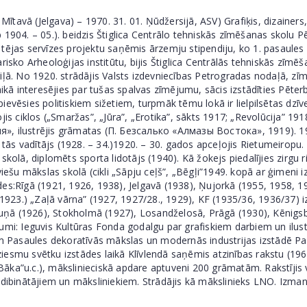
 Mītavā (Jelgava) – 1970. 31. 01. Ņūdžersijā, ASV) Grafiķis, dizaine
(ap 1904. – 05.). beidzis Štiglica Centrālo tehniskās zīmēšanas skolu 
aba tējas servīzes projektu saņēmis ārzemju stipendiju, ko 1. pasaul
risko Arheoloģijas institūtu, bijis Štiglica Centrālās tehniskās zīmē
kadriļā. No 1920. strādājis Valsts izdevniecības Petrogradas nodaļā,
aikā interesējies par tušas spalvas zīmējumu, sācis izstādīties Pēte
ēsies politiskiem sižetiem, turpmāk tēmu lokā ir lielpilsētas dzīve, e
is ciklos („Smaržas”, „Jūra”, „Erotika”, sākts 1917; „Revolūcija” 191
, ilustrējis grāmatas (П. Безсалько «Алмазы Востока», 1919). 1921.
 tās vadītājs (1928. – 34.)1920. – 30. gados apceļojis Rietumeiropu. 
skolā, diplomēts sporta lidotājs (1940). Kā žokejs piedalījies zirgu
viešu mākslas skolā (cikli „Sāpju ceļš”, „Bēgļi”1949. kopā ar ģimeni
des:Rīgā (1921, 1926, 1938), Jelgavā (1938), Ņujorkā (1955, 1958, 1
(1923.) „Zaļā vārna” (1927, 1927/28., 1929), KF (1935/36, 1936/37) i
 Kauņā (1926), Stokholmā (1927), Losandželosā, Prāgā (1930), Kēnig
umi: Ieguvis Kultūras Fonda godalgu par grafiskiem darbiem un ilust
Pasaules dekoratīvās mākslas un modernās industrijas izstādē Parī
 dziesmu svētku izstādes laikā Klīvlendā saņēmis atzinības rakstu (19
 „Bāka”u.c.), mākslinieciskā apdare aptuveni 200 grāmatām. Rakstījis 
dibinātājiem un māksliniekiem. Strādājis kā mākslinieks LNO. Izmanto