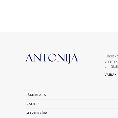
Klasisk
un māks
vairākd
VAIRĀK 
SĀKUMLAPA
IZSOLES
GLEZNIECĪBA