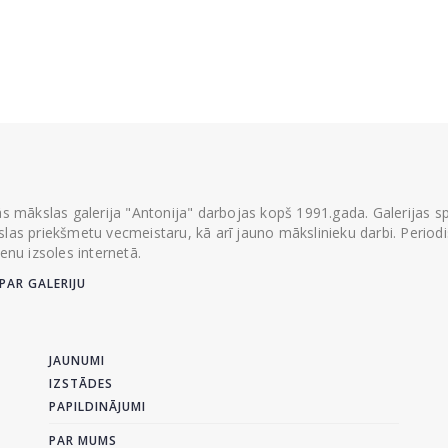
ās mākslas galerija "Antonija" darbojas kopš 1991.gada. Galerijas spec
las priekšmetu vecmeistaru, kā arī jauno mākslinieku darbi. Periodisk
ienu izsoles internetā.
PAR GALERIJU
JAUNUMI
IZSTĀDES
PAPILDINĀJUMI
PAR MUMS