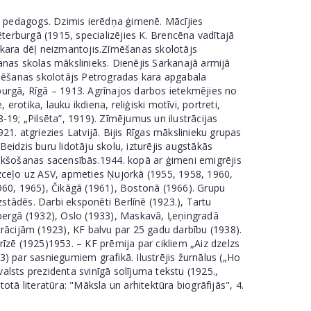
rs, pedagogs. Dzimis ierēdņa ģimenē. Mācījies
Pēterburgā (1915, specializējies K. Brencēna vadītajā
es kara dēļ neizmantojis.Zīmēšanas skolotājs
šanas skolas mākslinieks. Dienējis Sarkanajā armijā
 zīmēšanas skolotājs Petrogradas kara apgabala
rburgā, Rīgā – 1913. Agrīnajos darbos ietekmējies no
rotika, lauku ikdiena, reliģiski motīvi, portreti,
8-19; „Pilsēta”, 1919). Zīmējumus un ilustrācijas
 atgriezies Latvijā. Bijis Rīgas mākslinieku grupas
Beidzis buru lidotāju skolu, izturējis augstākās
 rikšošanas sacensībās.1944. kopā ar ģimeni emigrējis
 izceļo uz ASV, apmeties Ņujorkā (1955, 1958, 1960,
960, 1965), Čikāgā (1961), Bostonā (1966). Grupu
zstādēs. Darbi eksponēti Berlīnē (1923.), Tartu
sbergā (1932), Oslo (1933), Maskavā, Ļeņingradā
rācijām (1923), KF balvu par 25 gadu darbību (1938).
zē (1925)1953. – KF prēmija par cikliem „Aiz dzelzs
63) par sasniegumiem grafikā. Ilustrējis žurnālus („Ho
valsts prezidenta svinīgā solījuma tekstu (1925.,
tā literatūra: "Māksla un arhitektūra biogrāfijās", 4.