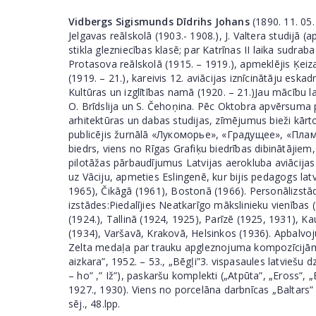
Vidbergs Sigismunds Dīdrihs Johans
(1890. 11. 05.
Jelgavas reālskolā (1903.- 1908.), J. Valtera studijā 
stikla glezniecības klasē; par Katrīnas II laika sudr
Protasova reālskolā (1915. – 1919.), apmeklējis Ķeiza
(1919. – 21.), kareivis 12. aviācijas iznīcinātāju es
Kultūras un izglītības namā (1920. – 21.)Jau mācību l
O. Brīdslija un S. Čehoņina. Pēc Oktobra apvērsuma piev
arhitektūras un dabas studijas, zīmējumus bieži kārtoj
publicējis žurnālā «Лукоморье», «Градущее», «Пламя»
biedrs, viens no Rīgas Grafiķu biedrības dibinātājiem,
pilotāžas pārbaudījumus Latvijas aerokluba aviācijas 
uz Vāciju, apmeties Eslingenē, kur bijis pedagogs lat
1965), Čikāgā (1961), Bostonā (1966). Personālizstā
izstādes:Piedalījies Neatkarīgo mākslinieku vienības 
(1924.), Tallinā (1924, 1925), Parīzē (1925, 1931),
(1934), Varšavā, Krakovā, Helsinkos (1936). Apbalvoj
Zelta medaļa par trauku apgleznojuma kompozīcijām 
aizkara”, 1952. – 53., „Bēgļi”3. vispasaules latviešu
– ho” ,” Iž”), paskaršu komplekti („Atpūta”, „Eross”,
1927., 1930). Viens no porcelāna darbnīcas „Baltars” 
sēj., 48.lpp.