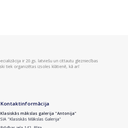
ializācija ir 20.gs. latviešu un cittautu glezniecības
i tiek organizētas izsoles klātienē, kā arī
Kontaktinformācija
Klasiskās mākslas galerija "Antonija"
SIA "Klasiskās Mākslas Galerija"
Brīvības iela 142, Rīga