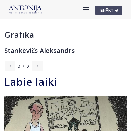
IENĀKT
Grafika
Stankēvičs Aleksandrs
3
/
3
Labie laiki