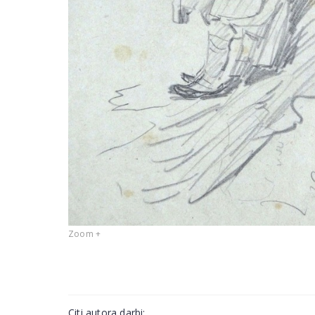
Zoom +
Citi autora darbi: