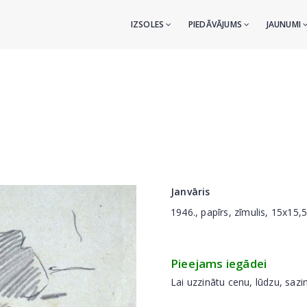
IZSOLES
PIEDĀVĀJUMS
JAUNUMI
Janvāris
1946., papīrs, zīmulis, 15x15,
Pieejams iegādei
Lai uzzinātu cenu, lūdzu, sazi