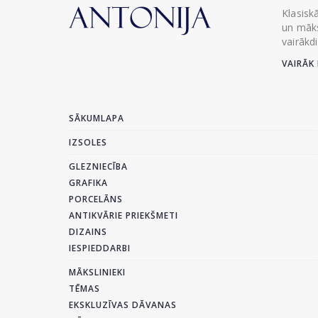
Klasisk
un māks
vairākd
VAIRĀK 
SĀKUMLAPA
IZSOLES
GLEZNIECĪBA
GRAFIKA
PORCELĀNS
ANTIKVĀRIE PRIEKŠMETI
DIZAINS
IESPIEDDARBI
MĀKSLINIEKI
TĒMAS
EKSKLUZĪVAS DĀVANAS