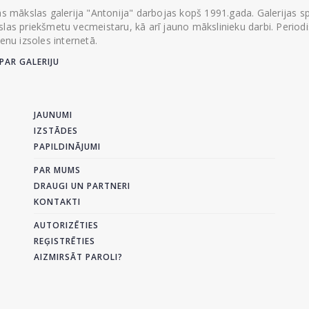
ās mākslas galerija "Antonija" darbojas kopš 1991.gada. Galerijas spec
las priekšmetu vecmeistaru, kā arī jauno mākslinieku darbi. Periodisk
ienu izsoles internetā.
PAR GALERIJU
JAUNUMI
IZSTĀDES
PAPILDINĀJUMI
PAR MUMS
DRAUGI UN PARTNERI
KONTAKTI
AUTORIZĒTIES
REĢISTRĒTIES
AIZMIRSĀT PAROLI?