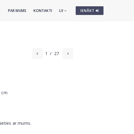
PAR MUMS
KONTAKTI
LV
IENĀKT
1
/
27
5 cm
nieties ar mums.