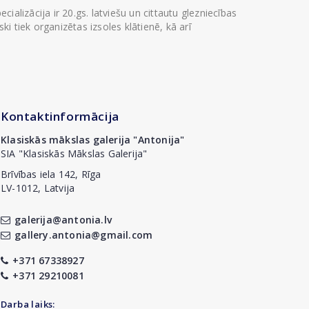
ializācija ir 20.gs. latviešu un cittautu glezniecības
i tiek organizētas izsoles klātienē, kā arī
Kontaktinformācija
Klasiskās mākslas galerija "Antonija"
SIA "Klasiskās Mākslas Galerija"
Brīvības iela 142, Rīga
LV-1012, Latvija
galerija@antonia.lv
gallery.antonia@gmail.com
+371 67338927
+371 29210081
Darba laiks: